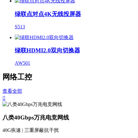
绿联点对点4K无线投屏器
S513
绿联HDMI2.0双向切换器
AW501
网络工控
查看全部

八类40Gbps万兆电竞网线
40G疾速 | 三重屏蔽抗干扰