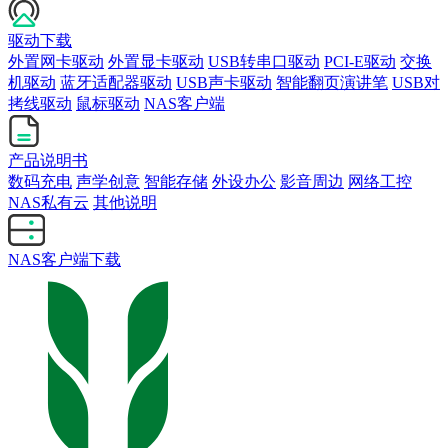
驱动下载
外置网卡驱动
外置显卡驱动
USB转串口驱动
PCI-E驱动
交换
机驱动
蓝牙适配器驱动
USB声卡驱动
智能翻页演讲笔
USB对
拷线驱动
鼠标驱动
NAS客户端
产品说明书
数码充电
声学创意
智能存储
外设办公
影音周边
网络工控
NAS私有云
其他说明
NAS客户端下载