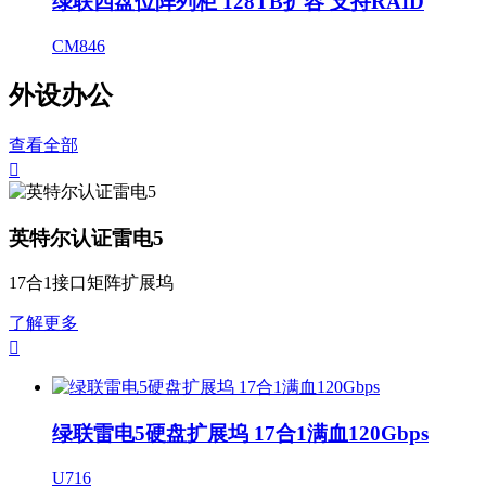
绿联四盘位阵列柜 128TB扩容 支持RAID
CM846
外设办公
查看全部

英特尔认证雷电5
17合1接口矩阵扩展坞
了解更多

绿联雷电5硬盘扩展坞 17合1满血120Gbps
U716