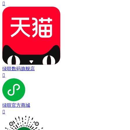

绿联数码旗舰店

绿联官方商城
