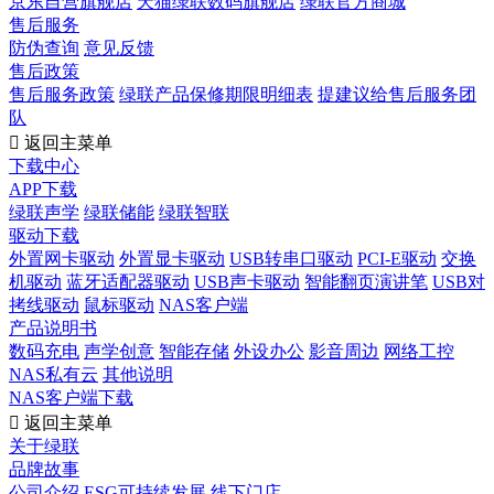
京东自营旗舰店
天猫绿联数码旗舰店
绿联官方商城
售后服务
防伪查询
意见反馈
售后政策
售后服务政策
绿联产品保修期限明细表
提建议给售后服务团
队

返回主菜单
下载中心
APP下载
绿联声学
绿联储能
绿联智联
驱动下载
外置网卡驱动
外置显卡驱动
USB转串口驱动
PCI-E驱动
交换
机驱动
蓝牙适配器驱动
USB声卡驱动
智能翻页演讲笔
USB对
拷线驱动
鼠标驱动
NAS客户端
产品说明书
数码充电
声学创意
智能存储
外设办公
影音周边
网络工控
NAS私有云
其他说明
NAS客户端下载

返回主菜单
关于绿联
品牌故事
公司介绍
ESG可持续发展
线下门店