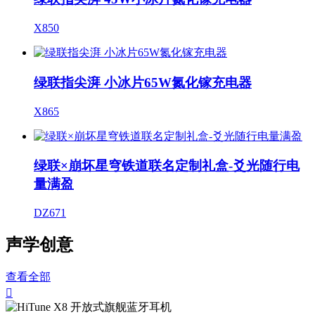
X850
绿联指尖湃 小冰片65W氮化镓充电器
X865
绿联×崩坏星穹铁道联名定制礼盒-爻光随行电
量满盈
DZ671
声学创意
查看全部
