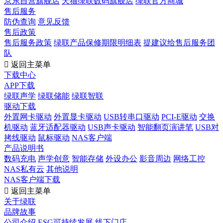
京东自营旗舰店
天猫绿联数码旗舰店
绿联官方商城
售后服务
防伪查询
意见反馈
售后政策
售后服务政策
绿联产品保修期限明细表
提建议给售后服务团
队

返回主菜单
下载中心
APP下载
绿联声学
绿联储能
绿联智联
驱动下载
外置网卡驱动
外置显卡驱动
USB转串口驱动
PCI-E驱动
交换
机驱动
蓝牙适配器驱动
USB声卡驱动
智能翻页演讲笔
USB对
拷线驱动
鼠标驱动
NAS客户端
产品说明书
数码充电
声学创意
智能存储
外设办公
影音周边
网络工控
NAS私有云
其他说明
NAS客户端下载

返回主菜单
关于绿联
品牌故事
公司介绍
ESG可持续发展
线下门店