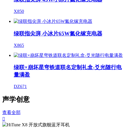
X850
绿联指尖湃 小冰片65W氮化镓充电器
X865
绿联×崩坏星穹铁道联名定制礼盒-爻光随行电
量满盈
DZ671
声学创意
查看全部
