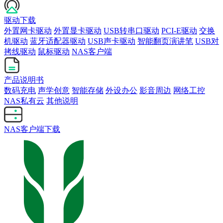
驱动下载
外置网卡驱动
外置显卡驱动
USB转串口驱动
PCI-E驱动
交换
机驱动
蓝牙适配器驱动
USB声卡驱动
智能翻页演讲笔
USB对
拷线驱动
鼠标驱动
NAS客户端
产品说明书
数码充电
声学创意
智能存储
外设办公
影音周边
网络工控
NAS私有云
其他说明
NAS客户端下载