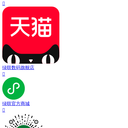

绿联数码旗舰店

绿联官方商城
