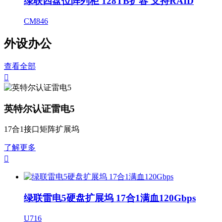
绿联四盘位阵列柜 128TB扩容 支持RAID
CM846
外设办公
查看全部

英特尔认证雷电5
17合1接口矩阵扩展坞
了解更多

绿联雷电5硬盘扩展坞 17合1满血120Gbps
U716