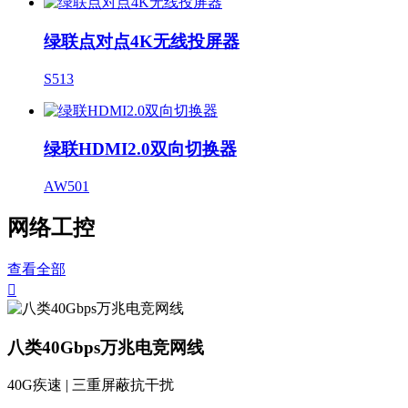
绿联点对点4K无线投屏器
S513
绿联HDMI2.0双向切换器
AW501
网络工控
查看全部

八类40Gbps万兆电竞网线
40G疾速 | 三重屏蔽抗干扰