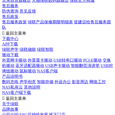
京东自营旗舰店
天猫绿联数码旗舰店
绿联官方商城
售后服务
防伪查询
意见反馈
售后政策
售后服务政策
绿联产品保修期限明细表
提建议给售后服务团
队

返回主菜单
下载中心
APP下载
绿联声学
绿联储能
绿联智联
驱动下载
外置网卡驱动
外置显卡驱动
USB转串口驱动
PCI-E驱动
交换
机驱动
蓝牙适配器驱动
USB声卡驱动
智能翻页演讲笔
USB对
拷线驱动
鼠标驱动
NAS客户端
产品说明书
数码充电
声学创意
智能存储
外设办公
影音周边
网络工控
NAS私有云
其他说明
NAS客户端下载

返回主菜单
关于绿联
品牌故事
公司介绍
ESG可持续发展
线下门店