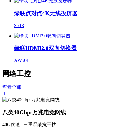
绿联点对点4K无线投屏器
S513
绿联HDMI2.0双向切换器
AW501
网络工控
查看全部

八类40Gbps万兆电竞网线
40G疾速 | 三重屏蔽抗干扰