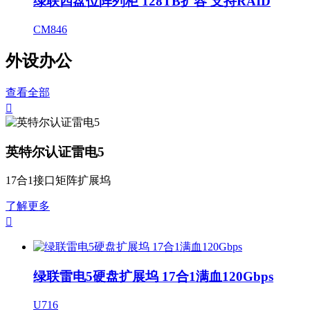
绿联四盘位阵列柜 128TB扩容 支持RAID
CM846
外设办公
查看全部

英特尔认证雷电5
17合1接口矩阵扩展坞
了解更多

绿联雷电5硬盘扩展坞 17合1满血120Gbps
U716