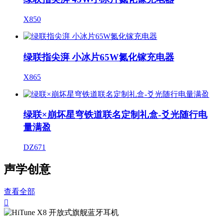
X850
绿联指尖湃 小冰片65W氮化镓充电器
X865
绿联×崩坏星穹铁道联名定制礼盒-爻光随行电
量满盈
DZ671
声学创意
查看全部
