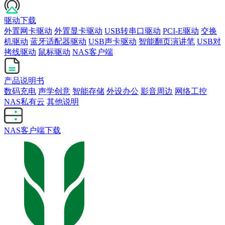
驱动下载
外置网卡驱动
外置显卡驱动
USB转串口驱动
PCI-E驱动
交换
机驱动
蓝牙适配器驱动
USB声卡驱动
智能翻页演讲笔
USB对
拷线驱动
鼠标驱动
NAS客户端
产品说明书
数码充电
声学创意
智能存储
外设办公
影音周边
网络工控
NAS私有云
其他说明
NAS客户端下载