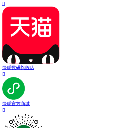

绿联数码旗舰店

绿联官方商城
