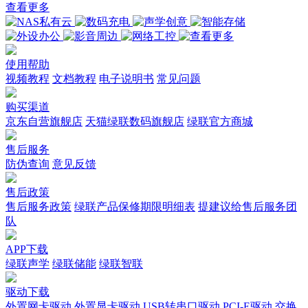
查看更多
使用帮助
视频教程
文档教程
电子说明书
常见问题
购买渠道
京东自营旗舰店
天猫绿联数码旗舰店
绿联官方商城
售后服务
防伪查询
意见反馈
售后政策
售后服务政策
绿联产品保修期限明细表
提建议给售后服务团
队
APP下载
绿联声学
绿联储能
绿联智联
驱动下载
外置网卡驱动
外置显卡驱动
USB转串口驱动
PCI-E驱动
交换