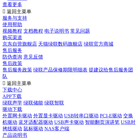
查看更多

返回主菜单
服务与支持
使用帮助
视频教程
文档教程
电子说明书
常见问题
购买渠道
京东自营旗舰店
天猫绿联数码旗舰店
绿联官方商城
售后服务
防伪查询
意见反馈
售后政策
售后服务政策
绿联产品保修期限明细表
提建议给售后服务团
队

返回主菜单
下载中心
APP下载
绿联声学
绿联储能
绿联智联
驱动下载
外置网卡驱动
外置显卡驱动
USB转串口驱动
PCI-E驱动
交换
机驱动
蓝牙适配器驱动
USB声卡驱动
智能翻页演讲笔
USB对
拷线驱动
鼠标驱动
NAS客户端
产品说明书