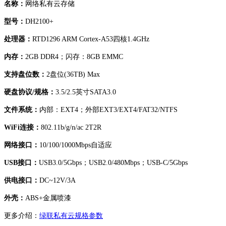
名称：
网络私有云存储
型号：
DH2100+
处理器：
RTD1296 ARM Cortex-A53四核1.4GHz
内存：
2GB DDR4；闪存：8GB EMMC
支持盘位数：
2盘位(36TB) Max
硬盘协议/规格：
3.5/2.5英寸SATA3.0
文件系统：
内部：EXT4；外部EXT3/EXT4/FAT32/NTFS
WiFi连接：
802.11b/g/n/ac 2T2R
网络接口：
10/100/1000Mbps自适应
USB接口：
USB3.0/5Gbps；USB2.0/480Mbps；USB-C/5Gbps
供电接口：
DC~12V/3A
外壳：
ABS+金属喷漆
更多介绍：
绿联私有云规格参数