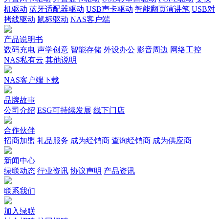
机驱动
蓝牙适配器驱动
USB声卡驱动
智能翻页演讲笔
USB对
拷线驱动
鼠标驱动
NAS客户端
产品说明书
数码充电
声学创意
智能存储
外设办公
影音周边
网络工控
NAS私有云
其他说明
NAS客户端下载
品牌故事
公司介绍
ESG可持续发展
线下门店
合作伙伴
招商加盟
礼品服务
成为经销商
查询经销商
成为供应商
新闻中心
绿联动态
行业资讯
协议声明
产品资讯
联系我们
加入绿联