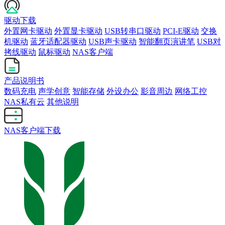
驱动下载
外置网卡驱动
外置显卡驱动
USB转串口驱动
PCI-E驱动
交换
机驱动
蓝牙适配器驱动
USB声卡驱动
智能翻页演讲笔
USB对
拷线驱动
鼠标驱动
NAS客户端
产品说明书
数码充电
声学创意
智能存储
外设办公
影音周边
网络工控
NAS私有云
其他说明
NAS客户端下载