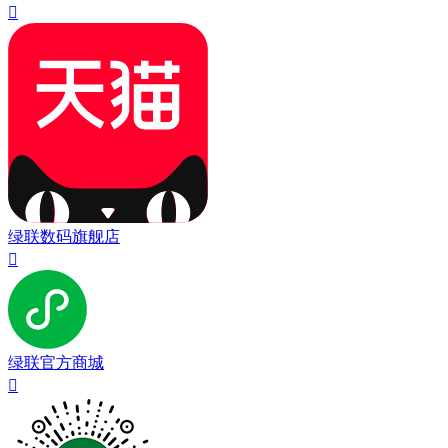

绿联数码旗舰店

绿联官方商城
