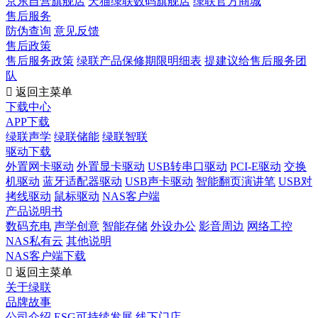
京东自营旗舰店
天猫绿联数码旗舰店
绿联官方商城
售后服务
防伪查询
意见反馈
售后政策
售后服务政策
绿联产品保修期限明细表
提建议给售后服务团
队

返回主菜单
下载中心
APP下载
绿联声学
绿联储能
绿联智联
驱动下载
外置网卡驱动
外置显卡驱动
USB转串口驱动
PCI-E驱动
交换
机驱动
蓝牙适配器驱动
USB声卡驱动
智能翻页演讲笔
USB对
拷线驱动
鼠标驱动
NAS客户端
产品说明书
数码充电
声学创意
智能存储
外设办公
影音周边
网络工控
NAS私有云
其他说明
NAS客户端下载

返回主菜单
关于绿联
品牌故事
公司介绍
ESG可持续发展
线下门店