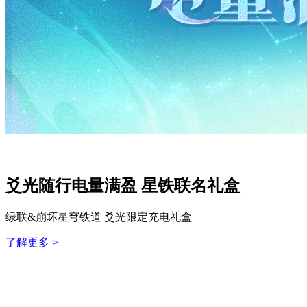
爻光随行电量满盈 星铁联名礼盒
绿联&崩坏星穹铁道 爻光限定充电礼盒
了解更多 >