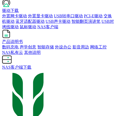
驱动下载
外置网卡驱动
外置显卡驱动
USB转串口驱动
PCI-E驱动
交换
机驱动
蓝牙适配器驱动
USB声卡驱动
智能翻页演讲笔
USB对
拷线驱动
鼠标驱动
NAS客户端
产品说明书
数码充电
声学创意
智能存储
外设办公
影音周边
网络工控
NAS私有云
其他说明
NAS客户端下载