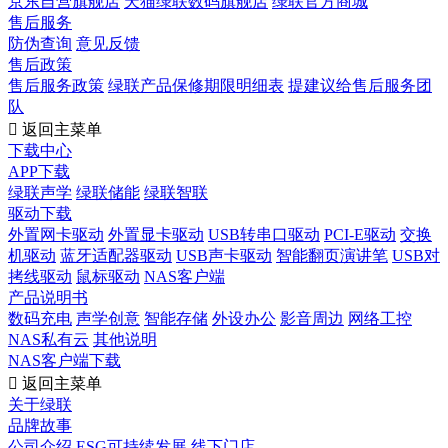
京东自营旗舰店
天猫绿联数码旗舰店
绿联官方商城
售后服务
防伪查询
意见反馈
售后政策
售后服务政策
绿联产品保修期限明细表
提建议给售后服务团
队

返回主菜单
下载中心
APP下载
绿联声学
绿联储能
绿联智联
驱动下载
外置网卡驱动
外置显卡驱动
USB转串口驱动
PCI-E驱动
交换
机驱动
蓝牙适配器驱动
USB声卡驱动
智能翻页演讲笔
USB对
拷线驱动
鼠标驱动
NAS客户端
产品说明书
数码充电
声学创意
智能存储
外设办公
影音周边
网络工控
NAS私有云
其他说明
NAS客户端下载

返回主菜单
关于绿联
品牌故事
公司介绍
ESG可持续发展
线下门店