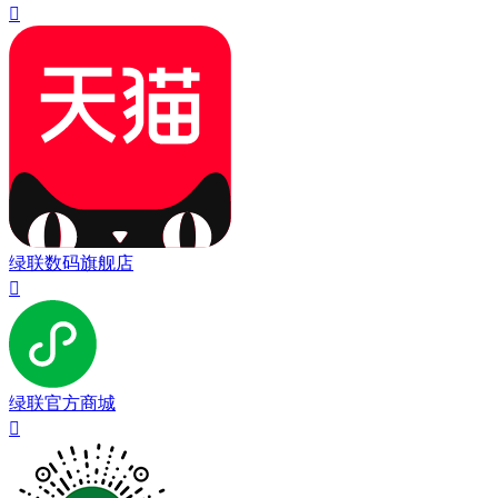

绿联数码旗舰店

绿联官方商城
