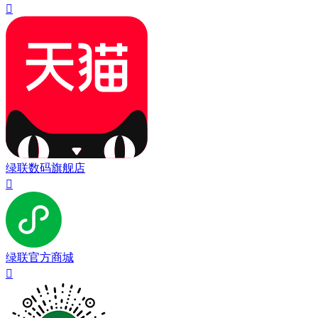

绿联数码旗舰店

绿联官方商城
