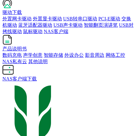
驱动下载
外置网卡驱动
外置显卡驱动
USB转串口驱动
PCI-E驱动
交换
机驱动
蓝牙适配器驱动
USB声卡驱动
智能翻页演讲笔
USB对
拷线驱动
鼠标驱动
NAS客户端
产品说明书
数码充电
声学创意
智能存储
外设办公
影音周边
网络工控
NAS私有云
其他说明
NAS客户端下载