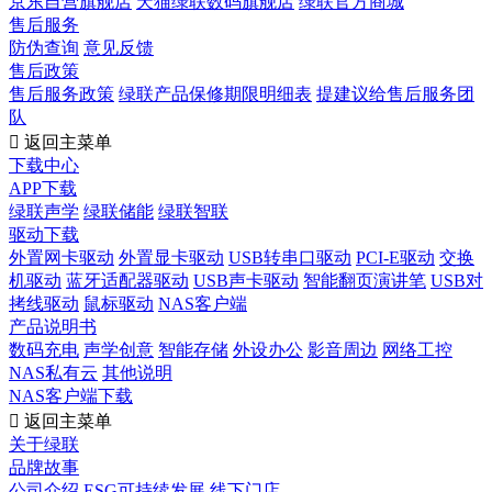
京东自营旗舰店
天猫绿联数码旗舰店
绿联官方商城
售后服务
防伪查询
意见反馈
售后政策
售后服务政策
绿联产品保修期限明细表
提建议给售后服务团
队

返回主菜单
下载中心
APP下载
绿联声学
绿联储能
绿联智联
驱动下载
外置网卡驱动
外置显卡驱动
USB转串口驱动
PCI-E驱动
交换
机驱动
蓝牙适配器驱动
USB声卡驱动
智能翻页演讲笔
USB对
拷线驱动
鼠标驱动
NAS客户端
产品说明书
数码充电
声学创意
智能存储
外设办公
影音周边
网络工控
NAS私有云
其他说明
NAS客户端下载

返回主菜单
关于绿联
品牌故事
公司介绍
ESG可持续发展
线下门店