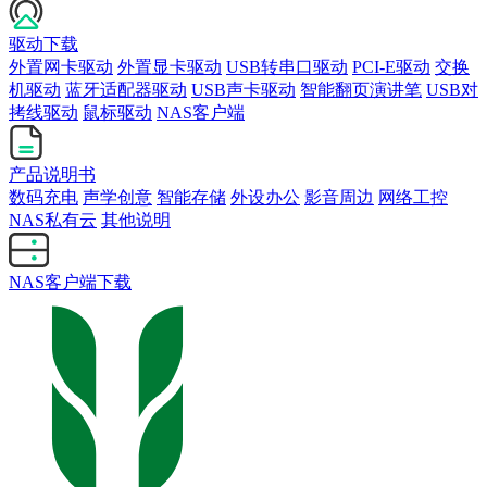
驱动下载
外置网卡驱动
外置显卡驱动
USB转串口驱动
PCI-E驱动
交换
机驱动
蓝牙适配器驱动
USB声卡驱动
智能翻页演讲笔
USB对
拷线驱动
鼠标驱动
NAS客户端
产品说明书
数码充电
声学创意
智能存储
外设办公
影音周边
网络工控
NAS私有云
其他说明
NAS客户端下载