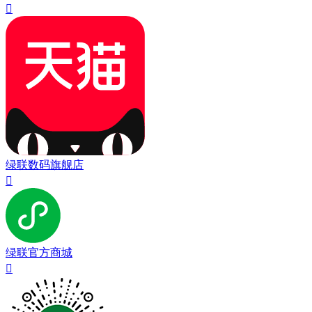

绿联数码旗舰店

绿联官方商城
