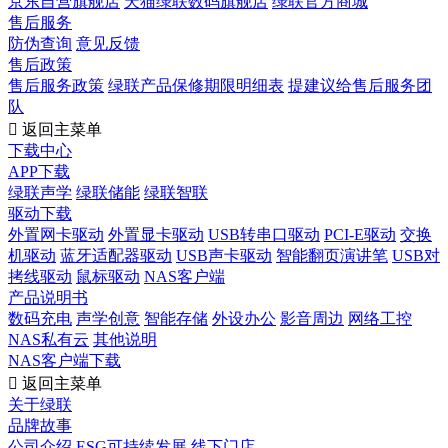
京东自营旗舰店
天猫绿联数码旗舰店
绿联官方商城
售后服务
防伪查询
意见反馈
售后政策
售后服务政策
绿联产品保修期限明细表
提建议给售后服务团
队

返回主菜单
下载中心
APP下载
绿联声学
绿联储能
绿联智联
驱动下载
外置网卡驱动
外置显卡驱动
USB转串口驱动
PCI-E驱动
交换
机驱动
蓝牙适配器驱动
USB声卡驱动
智能翻页演讲笔
USB对
拷线驱动
鼠标驱动
NAS客户端
产品说明书
数码充电
声学创意
智能存储
外设办公
影音周边
网络工控
NAS私有云
其他说明
NAS客户端下载

返回主菜单
关于绿联
品牌故事
公司介绍
ESG可持续发展
线下门店