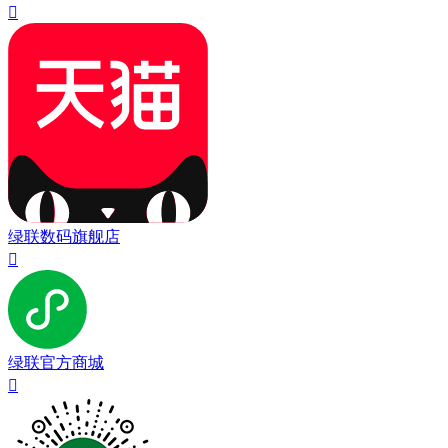

绿联数码旗舰店

绿联官方商城
