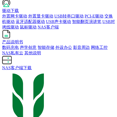
驱动下载
外置网卡驱动
外置显卡驱动
USB转串口驱动
PCI-E驱动
交换
机驱动
蓝牙适配器驱动
USB声卡驱动
智能翻页演讲笔
USB对
拷线驱动
鼠标驱动
NAS客户端
产品说明书
数码充电
声学创意
智能存储
外设办公
影音周边
网络工控
NAS私有云
其他说明
NAS客户端下载