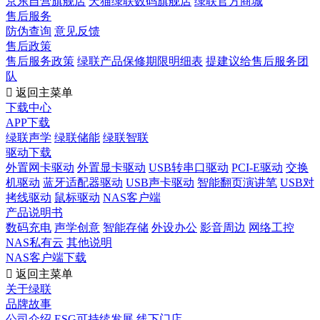
京东自营旗舰店
天猫绿联数码旗舰店
绿联官方商城
售后服务
防伪查询
意见反馈
售后政策
售后服务政策
绿联产品保修期限明细表
提建议给售后服务团
队

返回主菜单
下载中心
APP下载
绿联声学
绿联储能
绿联智联
驱动下载
外置网卡驱动
外置显卡驱动
USB转串口驱动
PCI-E驱动
交换
机驱动
蓝牙适配器驱动
USB声卡驱动
智能翻页演讲笔
USB对
拷线驱动
鼠标驱动
NAS客户端
产品说明书
数码充电
声学创意
智能存储
外设办公
影音周边
网络工控
NAS私有云
其他说明
NAS客户端下载

返回主菜单
关于绿联
品牌故事
公司介绍
ESG可持续发展
线下门店