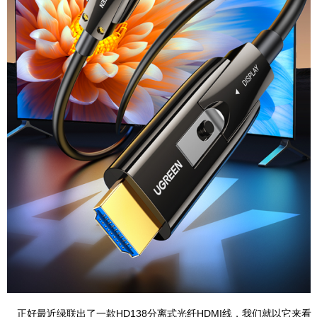
正好最近绿联出了一款HD138分离式光纤HDMI线，我们就以它来看