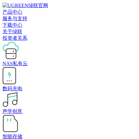
产品中心
服务与支持
下载中心
关于绿联
投资者关系
NAS私有云
数码充电
声学创意
智能存储