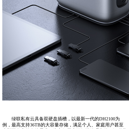
绿联私有云具备双硬盘插槽，以最新一代的DH2100为
例，最高支持36TB的大容量存储，满足个人、家庭用户甚至