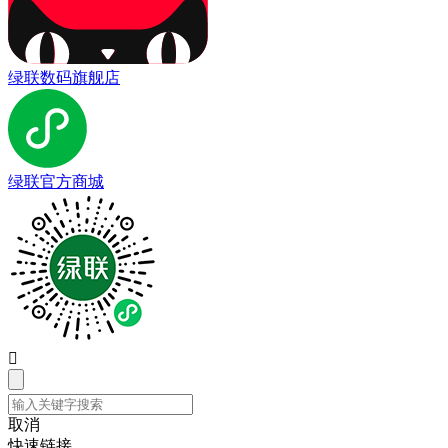
绿联数码旗舰店
绿联官方商城

取消
快速链接