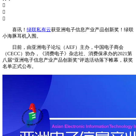



喜讯！
绿联私有云
获亚洲电子信息产业产品创新奖！绿联
小海豚耳机入围。
日前，由亚洲电子论坛（AEF）主办，中国电子商会
（CECC）协办，《消费电子》杂志社、消费保承办的2021第
八届“亚洲电子信息产业产品创新奖”评选活动落下帷幕，获奖
名单正式公布。