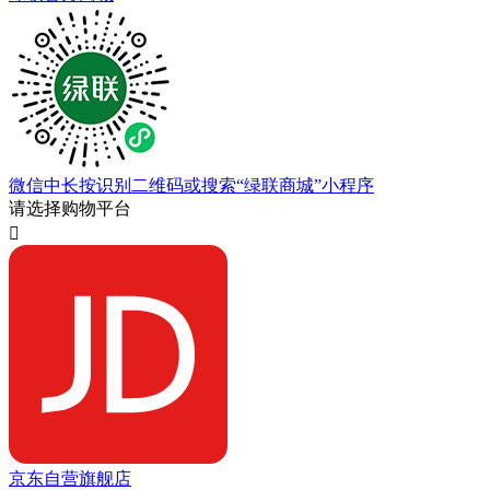
微信中长按识别二维码或搜索“绿联商城”小程序
请选择购物平台

京东自营旗舰店