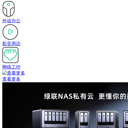
外设办公
影音周边
网络工控
查看更多