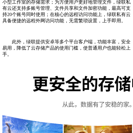
小型工作室的存储需求；为方便用户更好地管理文件，绿联私
有云还支持多账号管理、文件共享和文件加密功能，最高可支
持20个账号同时使用；在核心的远程访问功能上，绿联私有云
具备便捷的远程外网访问功能，无需繁琐设置，上手即用。
此外，绿联提供安卓等多个平台客户端，功能丰富，安全
易用，降低了云存储产品的使用门槛，使普通用户也能轻松上
手。