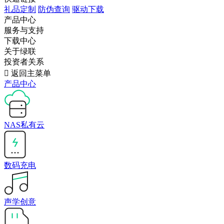
礼品定制
防伪查询
驱动下载
产品中心
服务与支持
下载中心
关于绿联
投资者关系

返回主菜单
产品中心
NAS私有云
数码充电
声学创意