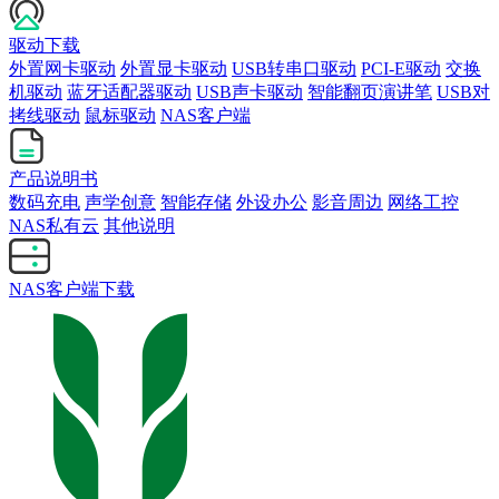
驱动下载
外置网卡驱动
外置显卡驱动
USB转串口驱动
PCI-E驱动
交换
机驱动
蓝牙适配器驱动
USB声卡驱动
智能翻页演讲笔
USB对
拷线驱动
鼠标驱动
NAS客户端
产品说明书
数码充电
声学创意
智能存储
外设办公
影音周边
网络工控
NAS私有云
其他说明
NAS客户端下载