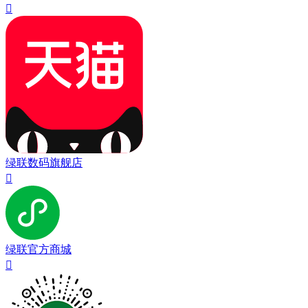

绿联数码旗舰店

绿联官方商城
