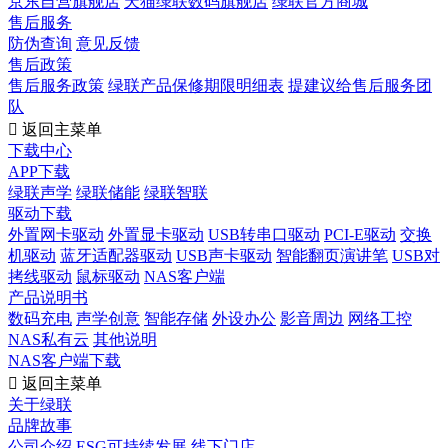
京东自营旗舰店
天猫绿联数码旗舰店
绿联官方商城
售后服务
防伪查询
意见反馈
售后政策
售后服务政策
绿联产品保修期限明细表
提建议给售后服务团
队

返回主菜单
下载中心
APP下载
绿联声学
绿联储能
绿联智联
驱动下载
外置网卡驱动
外置显卡驱动
USB转串口驱动
PCI-E驱动
交换
机驱动
蓝牙适配器驱动
USB声卡驱动
智能翻页演讲笔
USB对
拷线驱动
鼠标驱动
NAS客户端
产品说明书
数码充电
声学创意
智能存储
外设办公
影音周边
网络工控
NAS私有云
其他说明
NAS客户端下载

返回主菜单
关于绿联
品牌故事
公司介绍
ESG可持续发展
线下门店