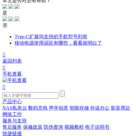
本文是否对您有帮助？
是
否
Type-C扩展坞支持的手机型号列举
移动电源使用误区有哪些，看看就明白了

返回列表

手机查看

产品中心
NAS私有云
数码充电
声学创意
智能存储
外设办公
影音周边
网络工控
服务与支持
售后服务
保修政策
防伪查询
视频教程
电子说明书
快捷链接