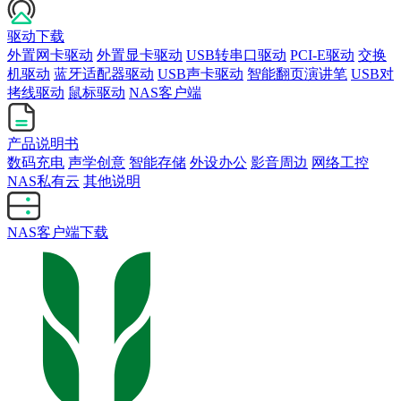
驱动下载
外置网卡驱动
外置显卡驱动
USB转串口驱动
PCI-E驱动
交换
机驱动
蓝牙适配器驱动
USB声卡驱动
智能翻页演讲笔
USB对
拷线驱动
鼠标驱动
NAS客户端
产品说明书
数码充电
声学创意
智能存储
外设办公
影音周边
网络工控
NAS私有云
其他说明
NAS客户端下载