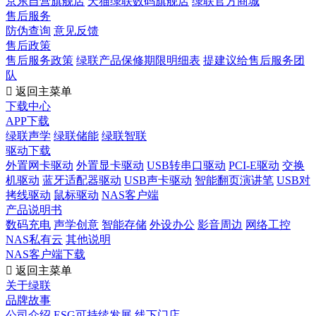
京东自营旗舰店
天猫绿联数码旗舰店
绿联官方商城
售后服务
防伪查询
意见反馈
售后政策
售后服务政策
绿联产品保修期限明细表
提建议给售后服务团
队

返回主菜单
下载中心
APP下载
绿联声学
绿联储能
绿联智联
驱动下载
外置网卡驱动
外置显卡驱动
USB转串口驱动
PCI-E驱动
交换
机驱动
蓝牙适配器驱动
USB声卡驱动
智能翻页演讲笔
USB对
拷线驱动
鼠标驱动
NAS客户端
产品说明书
数码充电
声学创意
智能存储
外设办公
影音周边
网络工控
NAS私有云
其他说明
NAS客户端下载

返回主菜单
关于绿联
品牌故事
公司介绍
ESG可持续发展
线下门店