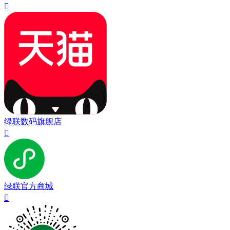

绿联数码旗舰店

绿联官方商城
