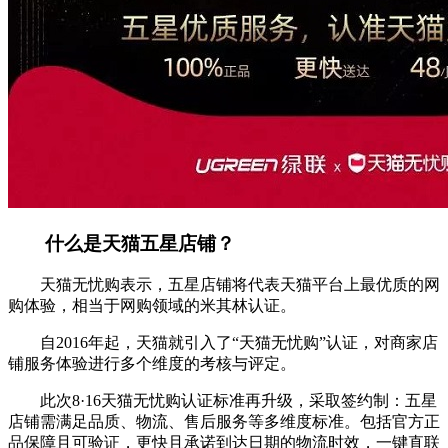
什么是天猫五星店铺？
天猫无忧购表示，五星店铺将代表天猫平台上最优质的网
购体验，相当于网购领域的米其林认证。
自2016年起，天猫就引入了“天猫无忧购”认证，对商家店
铺服务体验进行多个维度的考核与评定。
此次8·16天猫无忧购认证标准再升级，采取签约制：五星
店铺需满足品质、物流、售后服务等多维度标准。包括官方正
品保障且可验证，更快且承诺到达日期的物流时效，一键直联