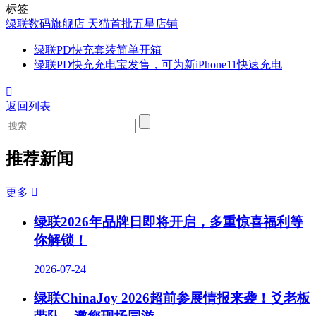
标签
绿联数码旗舰店
天猫首批五星店铺
绿联PD快充套装简单开箱
绿联PD快充充电宝发售，可为新iPhone11快速充电

返回列表
推荐新闻
更多

绿联2026年品牌日即将开启，多重惊喜福利等
你解锁！
2026-07-24
绿联ChinaJoy 2026超前参展情报来袭！爻老板