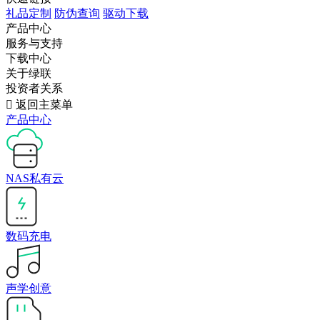
礼品定制
防伪查询
驱动下载
产品中心
服务与支持
下载中心
关于绿联
投资者关系

返回主菜单
产品中心
NAS私有云
数码充电
声学创意