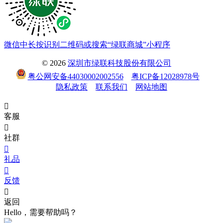
微信中长按识别二维码或搜索“绿联商城”小程序
© 2026
深圳市绿联科技股份有限公司
粤公网安备44030002002556
粤ICP备12028978号
隐私政策
联系我们
网站地图

客服

社群

礼品

反馈

返回
Hello，需要帮助吗？