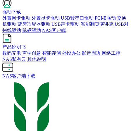
驱动下载
外置网卡驱动
外置显卡驱动
USB转串口驱动
PCI-E驱动
交换
机驱动
蓝牙适配器驱动
USB声卡驱动
智能翻页演讲笔
USB对
拷线驱动
鼠标驱动
NAS客户端
产品说明书
数码充电
声学创意
智能存储
外设办公
影音周边
网络工控
NAS私有云
其他说明
NAS客户端下载