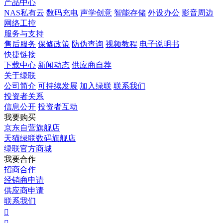
产品中心
NAS私有云
数码充电
声学创意
智能存储
外设办公
影音周边
网络工控
服务与支持
售后服务
保修政策
防伪查询
视频教程
电子说明书
快捷链接
下载中心
新闻动态
供应商自荐
关于绿联
公司简介
可持续发展
加入绿联
联系我们
投资者关系
信息公开
投资者互动
我要购买
京东自营旗舰店
天猫绿联数码旗舰店
绿联官方商城
我要合作
招商合作
经销商申请
供应商申请
联系我们
