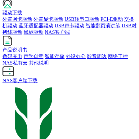
驱动下载
外置网卡驱动
外置显卡驱动
USB转串口驱动
PCI-E驱动
交换
机驱动
蓝牙适配器驱动
USB声卡驱动
智能翻页演讲笔
USB对
拷线驱动
鼠标驱动
NAS客户端
产品说明书
数码充电
声学创意
智能存储
外设办公
影音周边
网络工控
NAS私有云
其他说明
NAS客户端下载