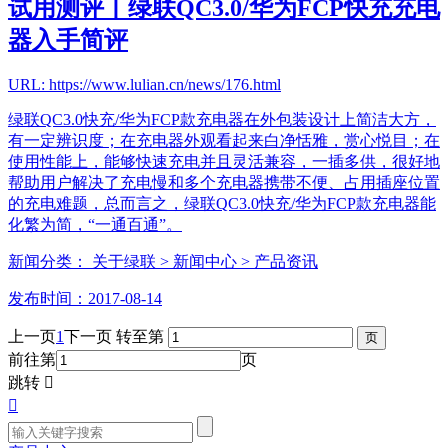
试用测评丨绿联QC3.0/华为FCP快充充电
器入手简评
URL: https://www.lulian.cn/news/176.html
绿联QC3.0快充/华为FCP款充电器在外包装设计上简洁大方，
有一定辨识度；在充电器外观看起来白净恬雅，赏心悦目；在
使用性能上，能够快速充电并且灵活兼容，一插多供，很好地
帮助用户解决了充电慢和多个充电器携带不便、占用插座位置
的充电难题，总而言之，绿联QC3.0快充/华为FCP款充电器能
化繁为简，“一通百通”。
新闻分类：
关于绿联
> 新闻中心
> 产品资讯
发布时间：2017-08-14
上一页
1
下一页
转至第
前往第
页
跳转

