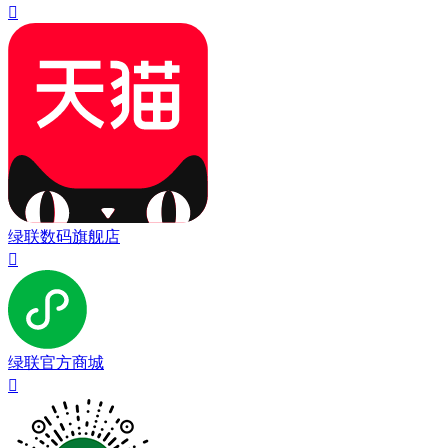

绿联数码旗舰店

绿联官方商城
