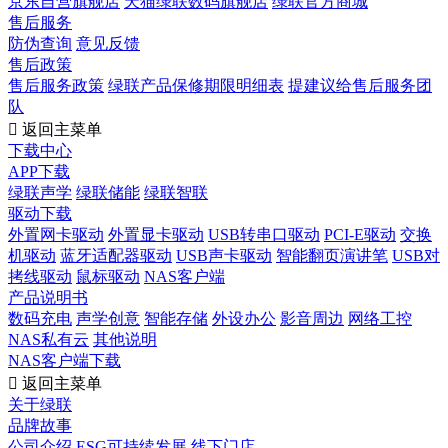
京东自营旗舰店
天猫绿联数码旗舰店
绿联官方商城
售后服务
防伪查询
意见反馈
售后政策
售后服务政策
绿联产品保修期限明细表
提建议给售后服务团
队

返回主菜单
下载中心
APP下载
绿联声学
绿联储能
绿联智联
驱动下载
外置网卡驱动
外置显卡驱动
USB转串口驱动
PCI-E驱动
交换
机驱动
蓝牙适配器驱动
USB声卡驱动
智能翻页演讲笔
USB对
拷线驱动
鼠标驱动
NAS客户端
产品说明书
数码充电
声学创意
智能存储
外设办公
影音周边
网络工控
NAS私有云
其他说明
NAS客户端下载

返回主菜单
关于绿联
品牌故事
公司介绍
ESG可持续发展
线下门店