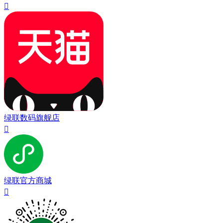

绿联数码旗舰店

绿联官方商城
