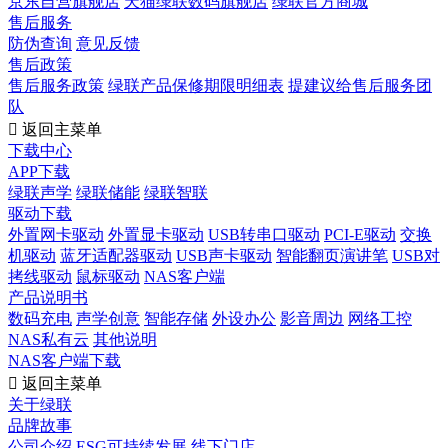
京东自营旗舰店
天猫绿联数码旗舰店
绿联官方商城
售后服务
防伪查询
意见反馈
售后政策
售后服务政策
绿联产品保修期限明细表
提建议给售后服务团
队

返回主菜单
下载中心
APP下载
绿联声学
绿联储能
绿联智联
驱动下载
外置网卡驱动
外置显卡驱动
USB转串口驱动
PCI-E驱动
交换
机驱动
蓝牙适配器驱动
USB声卡驱动
智能翻页演讲笔
USB对
拷线驱动
鼠标驱动
NAS客户端
产品说明书
数码充电
声学创意
智能存储
外设办公
影音周边
网络工控
NAS私有云
其他说明
NAS客户端下载

返回主菜单
关于绿联
品牌故事
公司介绍
ESG可持续发展
线下门店