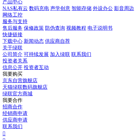
产品中心
NAS私有云
数码充电
声学创意
智能存储
外设办公
影音周边
网络工控
服务与支持
售后服务
保修政策
防伪查询
视频教程
电子说明书
快捷链接
下载中心
新闻动态
供应商自荐
关于绿联
公司简介
可持续发展
加入绿联
联系我们
投资者关系
信息公开
投资者互动
我要购买
京东自营旗舰店
天猫绿联数码旗舰店
绿联官方商城
我要合作
招商合作
经销商申请
供应商申请
联系我们
