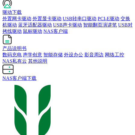
驱动下载
外置网卡驱动
外置显卡驱动
USB转串口驱动
PCI-E驱动
交换
机驱动
蓝牙适配器驱动
USB声卡驱动
智能翻页演讲笔
USB对
拷线驱动
鼠标驱动
NAS客户端
产品说明书
数码充电
声学创意
智能存储
外设办公
影音周边
网络工控
NAS私有云
其他说明
NAS客户端下载