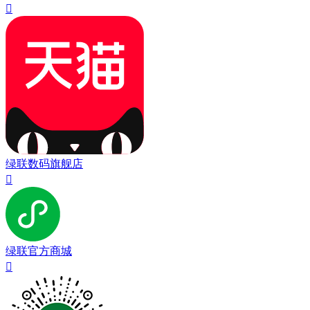

绿联数码旗舰店

绿联官方商城
