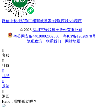
微信中长按识别二维码或搜索“绿联商城”小程序
© 2026
深圳市绿联科技股份有限公司
粤公网安备44030002002556
粤ICP备12028978号
隐私政策
联系我们
网站地图

客服

社群

礼品

反馈

返回
Hello，需要帮助吗？