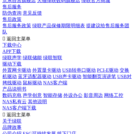
京东自营旗舰店
天猫绿联数码旗舰店
绿联官方商城
售后服务
防伪查询
意见反馈
售后政策
售后服务政策
绿联产品保修期限明细表
提建议给售后服务团
队

返回主菜单
下载中心
APP下载
绿联声学
绿联储能
绿联智联
驱动下载
外置网卡驱动
外置显卡驱动
USB转串口驱动
PCI-E驱动
交换
机驱动
蓝牙适配器驱动
USB声卡驱动
智能翻页演讲笔
USB对
拷线驱动
鼠标驱动
NAS客户端
产品说明书
数码充电
声学创意
智能存储
外设办公
影音周边
网络工控
NAS私有云
其他说明
NAS客户端下载

返回主菜单
关于绿联
品牌故事
公司介绍
ESG可持续发展
线下门店