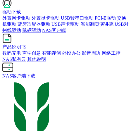
驱动下载
外置网卡驱动
外置显卡驱动
USB转串口驱动
PCI-E驱动
交换
机驱动
蓝牙适配器驱动
USB声卡驱动
智能翻页演讲笔
USB对
拷线驱动
鼠标驱动
NAS客户端
产品说明书
数码充电
声学创意
智能存储
外设办公
影音周边
网络工控
NAS私有云
其他说明
NAS客户端下载