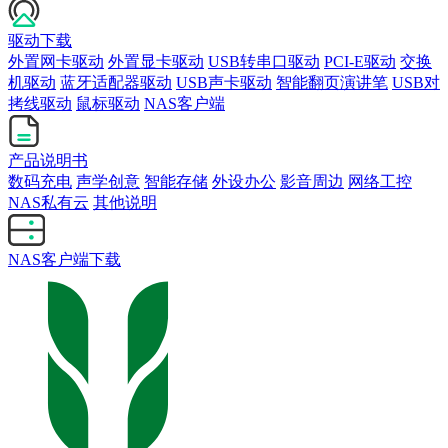
驱动下载
外置网卡驱动
外置显卡驱动
USB转串口驱动
PCI-E驱动
交换
机驱动
蓝牙适配器驱动
USB声卡驱动
智能翻页演讲笔
USB对
拷线驱动
鼠标驱动
NAS客户端
产品说明书
数码充电
声学创意
智能存储
外设办公
影音周边
网络工控
NAS私有云
其他说明
NAS客户端下载