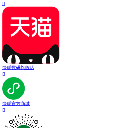

绿联数码旗舰店

绿联官方商城
