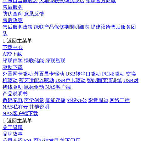
京东自营旗舰店
天猫绿联数码旗舰店
绿联官方商城
售后服务
防伪查询
意见反馈
售后政策
售后服务政策
绿联产品保修期限明细表
提建议给售后服务团
队

返回主菜单
下载中心
APP下载
绿联声学
绿联储能
绿联智联
驱动下载
外置网卡驱动
外置显卡驱动
USB转串口驱动
PCI-E驱动
交换
机驱动
蓝牙适配器驱动
USB声卡驱动
智能翻页演讲笔
USB对
拷线驱动
鼠标驱动
NAS客户端
产品说明书
数码充电
声学创意
智能存储
外设办公
影音周边
网络工控
NAS私有云
其他说明
NAS客户端下载

返回主菜单
关于绿联
品牌故事
公司介绍
ESG可持续发展
线下门店