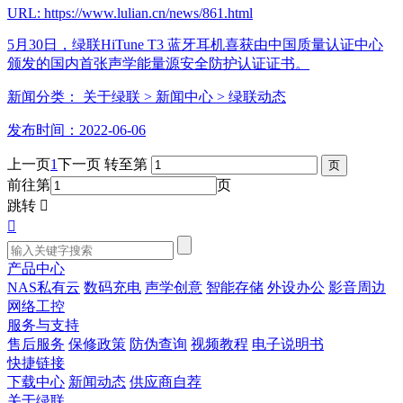
URL: https://www.lulian.cn/news/861.html
5月30日，绿联HiTune T3 蓝牙耳机喜获由中国质量认证中心
颁发的国内首张声学能量源安全防护认证证书。
新闻分类：
关于绿联
> 新闻中心
> 绿联动态
发布时间：2022-06-06
上一页
1
下一页
转至第
前往第
页
跳转


产品中心
NAS私有云
数码充电
声学创意
智能存储
外设办公
影音周边
网络工控
服务与支持
售后服务
保修政策
防伪查询
视频教程
电子说明书
快捷链接
下载中心
新闻动态
供应商自荐
关于绿联