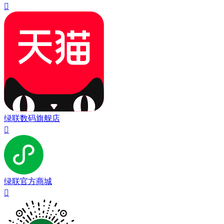

绿联数码旗舰店

绿联官方商城
