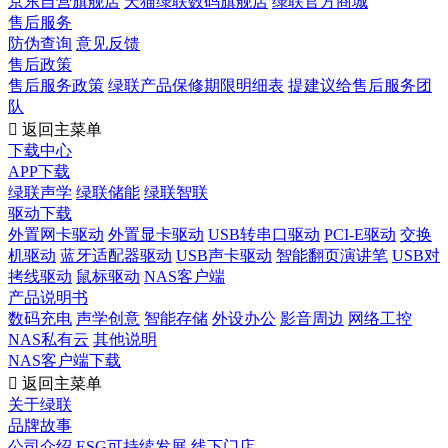
京东自营旗舰店
天猫绿联数码旗舰店
绿联官方商城
售后服务
防伪查询
意见反馈
售后政策
售后服务政策
绿联产品保修期限明细表
提建议给售后服务团
队

返回主菜单
下载中心
APP下载
绿联声学
绿联储能
绿联智联
驱动下载
外置网卡驱动
外置显卡驱动
USB转串口驱动
PCI-E驱动
交换
机驱动
蓝牙适配器驱动
USB声卡驱动
智能翻页演讲笔
USB对
拷线驱动
鼠标驱动
NAS客户端
产品说明书
数码充电
声学创意
智能存储
外设办公
影音周边
网络工控
NAS私有云
其他说明
NAS客户端下载

返回主菜单
关于绿联
品牌故事
公司介绍
ESG可持续发展
线下门店