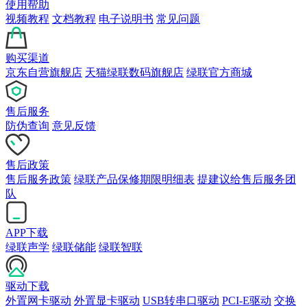
使用帮助
视频教程
文档教程
电子说明书
常见问题
购买渠道
京东自营旗舰店
天猫绿联数码旗舰店
绿联官方商城
售后服务
防伪查询
意见反馈
售后政策
售后服务政策
绿联产品保修期限明细表
提建议给售后服务团
队
APP下载
绿联声学
绿联储能
绿联智联
驱动下载
外置网卡驱动
外置显卡驱动
USB转串口驱动
PCI-E驱动
交换