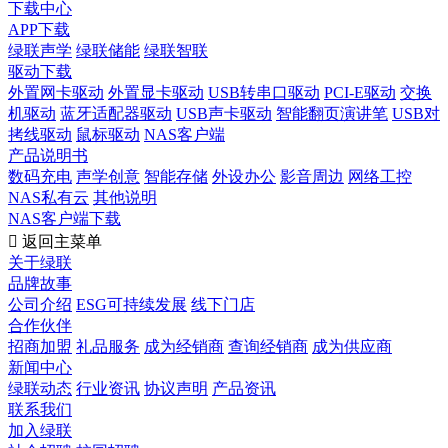
下载中心
APP下载
绿联声学
绿联储能
绿联智联
驱动下载
外置网卡驱动
外置显卡驱动
USB转串口驱动
PCI-E驱动
交换
机驱动
蓝牙适配器驱动
USB声卡驱动
智能翻页演讲笔
USB对
拷线驱动
鼠标驱动
NAS客户端
产品说明书
数码充电
声学创意
智能存储
外设办公
影音周边
网络工控
NAS私有云
其他说明
NAS客户端下载

返回主菜单
关于绿联
品牌故事
公司介绍
ESG可持续发展
线下门店
合作伙伴
招商加盟
礼品服务
成为经销商
查询经销商
成为供应商
新闻中心
绿联动态
行业资讯
协议声明
产品资讯
联系我们
加入绿联