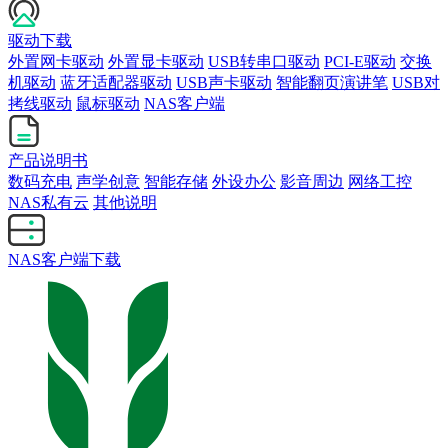
驱动下载
外置网卡驱动
外置显卡驱动
USB转串口驱动
PCI-E驱动
交换
机驱动
蓝牙适配器驱动
USB声卡驱动
智能翻页演讲笔
USB对
拷线驱动
鼠标驱动
NAS客户端
产品说明书
数码充电
声学创意
智能存储
外设办公
影音周边
网络工控
NAS私有云
其他说明
NAS客户端下载