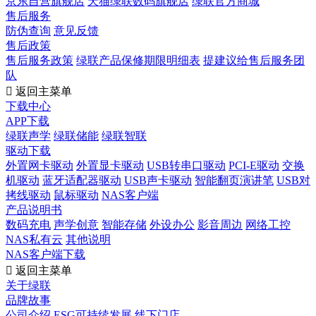
京东自营旗舰店
天猫绿联数码旗舰店
绿联官方商城
售后服务
防伪查询
意见反馈
售后政策
售后服务政策
绿联产品保修期限明细表
提建议给售后服务团
队

返回主菜单
下载中心
APP下载
绿联声学
绿联储能
绿联智联
驱动下载
外置网卡驱动
外置显卡驱动
USB转串口驱动
PCI-E驱动
交换
机驱动
蓝牙适配器驱动
USB声卡驱动
智能翻页演讲笔
USB对
拷线驱动
鼠标驱动
NAS客户端
产品说明书
数码充电
声学创意
智能存储
外设办公
影音周边
网络工控
NAS私有云
其他说明
NAS客户端下载

返回主菜单
关于绿联
品牌故事
公司介绍
ESG可持续发展
线下门店