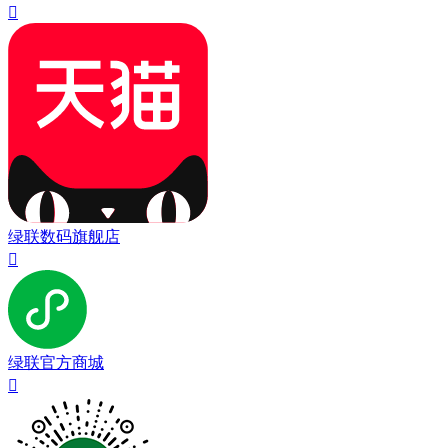

绿联数码旗舰店

绿联官方商城
