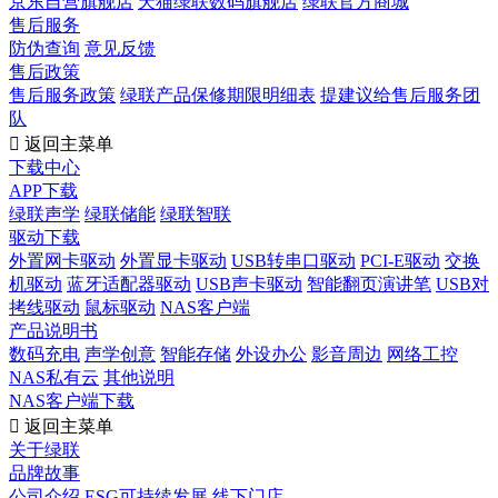
京东自营旗舰店
天猫绿联数码旗舰店
绿联官方商城
售后服务
防伪查询
意见反馈
售后政策
售后服务政策
绿联产品保修期限明细表
提建议给售后服务团
队

返回主菜单
下载中心
APP下载
绿联声学
绿联储能
绿联智联
驱动下载
外置网卡驱动
外置显卡驱动
USB转串口驱动
PCI-E驱动
交换
机驱动
蓝牙适配器驱动
USB声卡驱动
智能翻页演讲笔
USB对
拷线驱动
鼠标驱动
NAS客户端
产品说明书
数码充电
声学创意
智能存储
外设办公
影音周边
网络工控
NAS私有云
其他说明
NAS客户端下载

返回主菜单
关于绿联
品牌故事
公司介绍
ESG可持续发展
线下门店