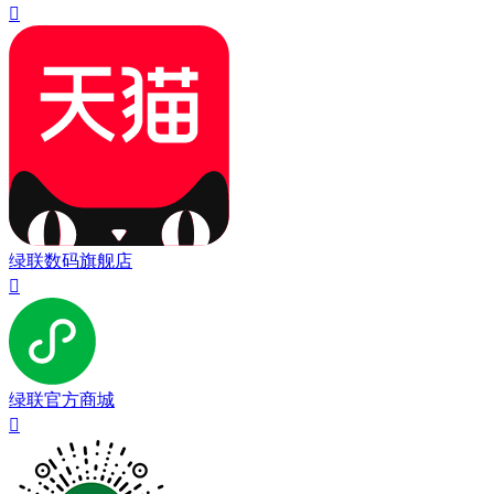

绿联数码旗舰店

绿联官方商城
