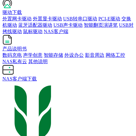
驱动下载
外置网卡驱动
外置显卡驱动
USB转串口驱动
PCI-E驱动
交换
机驱动
蓝牙适配器驱动
USB声卡驱动
智能翻页演讲笔
USB对
拷线驱动
鼠标驱动
NAS客户端
产品说明书
数码充电
声学创意
智能存储
外设办公
影音周边
网络工控
NAS私有云
其他说明
NAS客户端下载