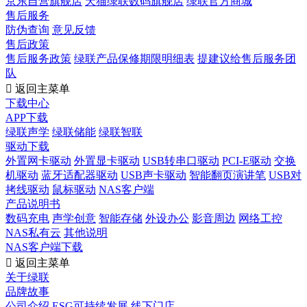
京东自营旗舰店
天猫绿联数码旗舰店
绿联官方商城
售后服务
防伪查询
意见反馈
售后政策
售后服务政策
绿联产品保修期限明细表
提建议给售后服务团
队

返回主菜单
下载中心
APP下载
绿联声学
绿联储能
绿联智联
驱动下载
外置网卡驱动
外置显卡驱动
USB转串口驱动
PCI-E驱动
交换
机驱动
蓝牙适配器驱动
USB声卡驱动
智能翻页演讲笔
USB对
拷线驱动
鼠标驱动
NAS客户端
产品说明书
数码充电
声学创意
智能存储
外设办公
影音周边
网络工控
NAS私有云
其他说明
NAS客户端下载

返回主菜单
关于绿联
品牌故事
公司介绍
ESG可持续发展
线下门店