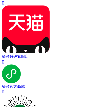

绿联数码旗舰店

绿联官方商城
