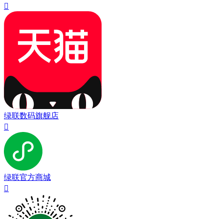

绿联数码旗舰店

绿联官方商城
