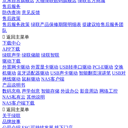
京东自营旗舰店
天猫绿联数码旗舰店
绿联官方商城
售后服务
防伪查询
意见反馈
售后政策
售后服务政策
绿联产品保修期限明细表
提建议给售后服务团
队

返回主菜单
下载中心
APP下载
绿联声学
绿联储能
绿联智联
驱动下载
外置网卡驱动
外置显卡驱动
USB转串口驱动
PCI-E驱动
交换
机驱动
蓝牙适配器驱动
USB声卡驱动
智能翻页演讲笔
USB对
拷线驱动
鼠标驱动
NAS客户端
产品说明书
数码充电
声学创意
智能存储
外设办公
影音周边
网络工控
NAS私有云
其他说明
NAS客户端下载

返回主菜单
关于绿联
品牌故事
公司介绍
ESG可持续发展
线下门店