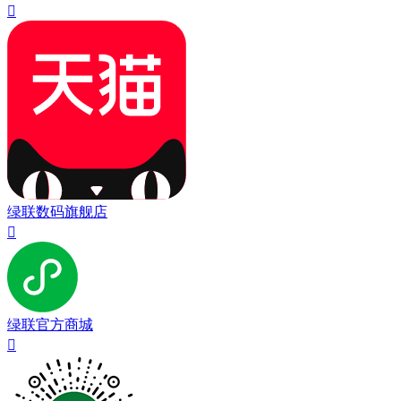

绿联数码旗舰店

绿联官方商城
