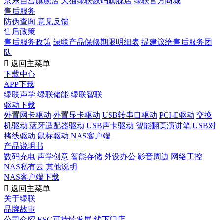
京东自营旗舰店
天猫绿联数码旗舰店
绿联官方商城
售后服务
防伪查询
意见反馈
售后政策
售后服务政策
绿联产品保修期限明细表
提建议给售后服务团
队

返回主菜单
下载中心
APP下载
绿联声学
绿联储能
绿联智联
驱动下载
外置网卡驱动
外置显卡驱动
USB转串口驱动
PCI-E驱动
交换
机驱动
蓝牙适配器驱动
USB声卡驱动
智能翻页演讲笔
USB对
拷线驱动
鼠标驱动
NAS客户端
产品说明书
数码充电
声学创意
智能存储
外设办公
影音周边
网络工控
NAS私有云
其他说明
NAS客户端下载

返回主菜单
关于绿联
品牌故事
公司介绍
ESG可持续发展
线下门店