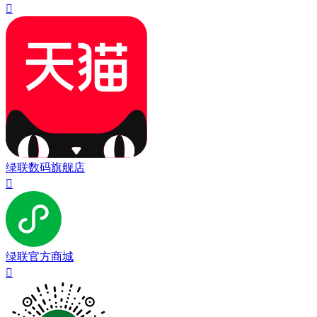

绿联数码旗舰店

绿联官方商城
