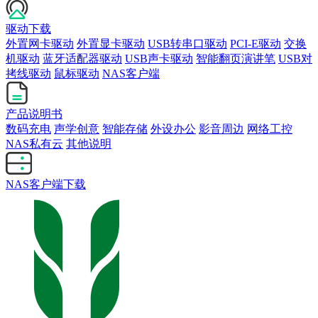
驱动下载
外置网卡驱动
外置显卡驱动
USB转串口驱动
PCI-E驱动
交换
机驱动
蓝牙适配器驱动
USB声卡驱动
智能翻页演讲笔
USB对
拷线驱动
鼠标驱动
NAS客户端
产品说明书
数码充电
声学创意
智能存储
外设办公
影音周边
网络工控
NAS私有云
其他说明
NAS客户端下载