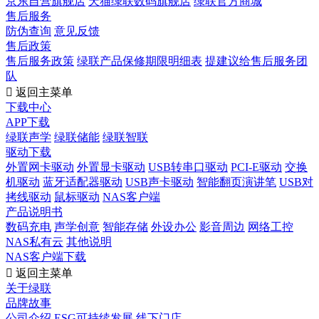
京东自营旗舰店
天猫绿联数码旗舰店
绿联官方商城
售后服务
防伪查询
意见反馈
售后政策
售后服务政策
绿联产品保修期限明细表
提建议给售后服务团
队

返回主菜单
下载中心
APP下载
绿联声学
绿联储能
绿联智联
驱动下载
外置网卡驱动
外置显卡驱动
USB转串口驱动
PCI-E驱动
交换
机驱动
蓝牙适配器驱动
USB声卡驱动
智能翻页演讲笔
USB对
拷线驱动
鼠标驱动
NAS客户端
产品说明书
数码充电
声学创意
智能存储
外设办公
影音周边
网络工控
NAS私有云
其他说明
NAS客户端下载

返回主菜单
关于绿联
品牌故事
公司介绍
ESG可持续发展
线下门店