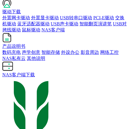
驱动下载
外置网卡驱动
外置显卡驱动
USB转串口驱动
PCI-E驱动
交换
机驱动
蓝牙适配器驱动
USB声卡驱动
智能翻页演讲笔
USB对
拷线驱动
鼠标驱动
NAS客户端
产品说明书
数码充电
声学创意
智能存储
外设办公
影音周边
网络工控
NAS私有云
其他说明
NAS客户端下载