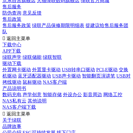
京东自营旗舰店
天猫绿联数码旗舰店
绿联官方商城
售后服务
防伪查询
意见反馈
售后政策
售后服务政策
绿联产品保修期限明细表
提建议给售后服务团
队

返回主菜单
下载中心
APP下载
绿联声学
绿联储能
绿联智联
驱动下载
外置网卡驱动
外置显卡驱动
USB转串口驱动
PCI-E驱动
交换
机驱动
蓝牙适配器驱动
USB声卡驱动
智能翻页演讲笔
USB对
拷线驱动
鼠标驱动
NAS客户端
产品说明书
数码充电
声学创意
智能存储
外设办公
影音周边
网络工控
NAS私有云
其他说明
NAS客户端下载

返回主菜单
关于绿联
品牌故事
公司介绍
ESG可持续发展
线下门店