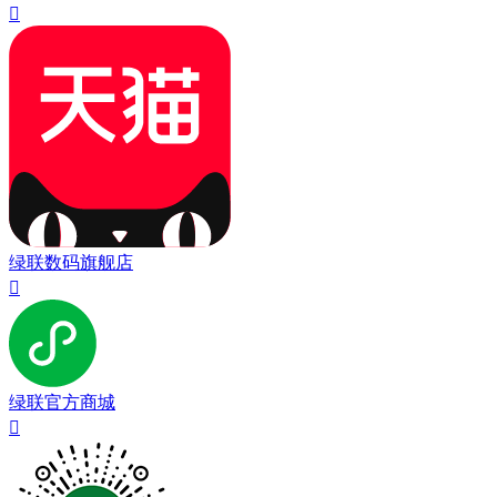

绿联数码旗舰店

绿联官方商城
