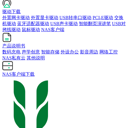
驱动下载
外置网卡驱动
外置显卡驱动
USB转串口驱动
PCI-E驱动
交换
机驱动
蓝牙适配器驱动
USB声卡驱动
智能翻页演讲笔
USB对
拷线驱动
鼠标驱动
NAS客户端
产品说明书
数码充电
声学创意
智能存储
外设办公
影音周边
网络工控
NAS私有云
其他说明
NAS客户端下载