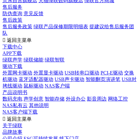
京东自营旗舰店
天猫绿联数码旗舰店
绿联官方商城
售后服务
防伪查询
意见反馈
售后政策
售后服务政策
绿联产品保修期限明细表
提建议给售后服务团
队

返回主菜单
下载中心
APP下载
绿联声学
绿联储能
绿联智联
驱动下载
外置网卡驱动
外置显卡驱动
USB转串口驱动
PCI-E驱动
交换
机驱动
蓝牙适配器驱动
USB声卡驱动
智能翻页演讲笔
USB对
拷线驱动
鼠标驱动
NAS客户端
产品说明书
数码充电
声学创意
智能存储
外设办公
影音周边
网络工控
NAS私有云
其他说明
NAS客户端下载

返回主菜单
关于绿联
品牌故事
公司介绍
ESG可持续发展
线下门店