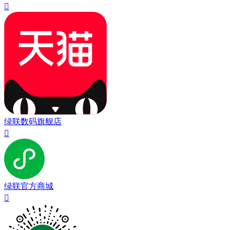

绿联数码旗舰店

绿联官方商城
