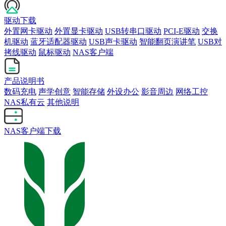
驱动下载
外置网卡驱动
外置显卡驱动
USB转串口驱动
PCI-E驱动
交换
机驱动
蓝牙适配器驱动
USB声卡驱动
智能翻页演讲笔
USB对
拷线驱动
鼠标驱动
NAS客户端
产品说明书
数码充电
声学创意
智能存储
外设办公
影音周边
网络工控
NAS私有云
其他说明
NAS客户端下载