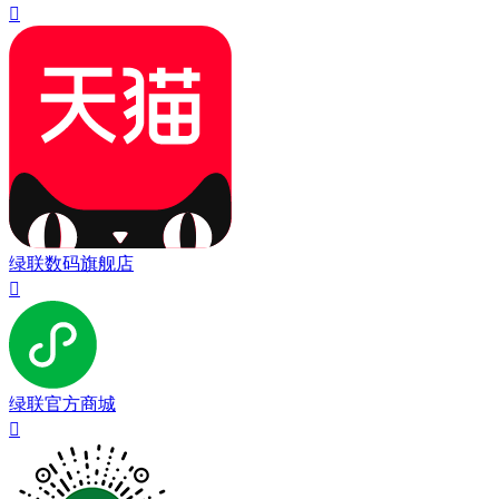

绿联数码旗舰店

绿联官方商城
