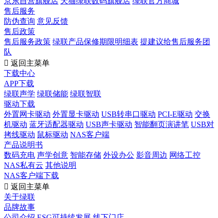
京东自营旗舰店
天猫绿联数码旗舰店
绿联官方商城
售后服务
防伪查询
意见反馈
售后政策
售后服务政策
绿联产品保修期限明细表
提建议给售后服务团
队

返回主菜单
下载中心
APP下载
绿联声学
绿联储能
绿联智联
驱动下载
外置网卡驱动
外置显卡驱动
USB转串口驱动
PCI-E驱动
交换
机驱动
蓝牙适配器驱动
USB声卡驱动
智能翻页演讲笔
USB对
拷线驱动
鼠标驱动
NAS客户端
产品说明书
数码充电
声学创意
智能存储
外设办公
影音周边
网络工控
NAS私有云
其他说明
NAS客户端下载

返回主菜单
关于绿联
品牌故事
公司介绍
ESG可持续发展
线下门店