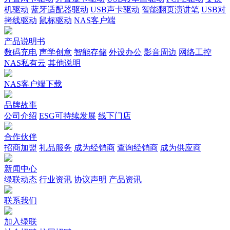
机驱动
蓝牙适配器驱动
USB声卡驱动
智能翻页演讲笔
USB对
拷线驱动
鼠标驱动
NAS客户端
产品说明书
数码充电
声学创意
智能存储
外设办公
影音周边
网络工控
NAS私有云
其他说明
NAS客户端下载
品牌故事
公司介绍
ESG可持续发展
线下门店
合作伙伴
招商加盟
礼品服务
成为经销商
查询经销商
成为供应商
新闻中心
绿联动态
行业资讯
协议声明
产品资讯
联系我们
加入绿联