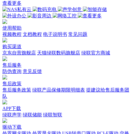
查看更多
使用帮助
视频教程
文档教程
电子说明书
常见问题
购买渠道
京东自营旗舰店
天猫绿联数码旗舰店
绿联官方商城
售后服务
防伪查询
意见反馈
售后政策
售后服务政策
绿联产品保修期限明细表
提建议给售后服务团
队
APP下载
绿联声学
绿联储能
绿联智联
驱动下载
外置网卡驱动
外置显卡驱动
USB转串口驱动
PCI-E驱动
交换