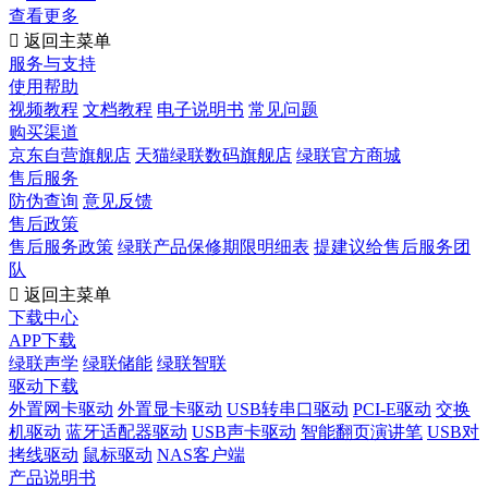
查看更多

返回主菜单
服务与支持
使用帮助
视频教程
文档教程
电子说明书
常见问题
购买渠道
京东自营旗舰店
天猫绿联数码旗舰店
绿联官方商城
售后服务
防伪查询
意见反馈
售后政策
售后服务政策
绿联产品保修期限明细表
提建议给售后服务团
队

返回主菜单
下载中心
APP下载
绿联声学
绿联储能
绿联智联
驱动下载
外置网卡驱动
外置显卡驱动
USB转串口驱动
PCI-E驱动
交换
机驱动
蓝牙适配器驱动
USB声卡驱动
智能翻页演讲笔
USB对
拷线驱动
鼠标驱动
NAS客户端
产品说明书