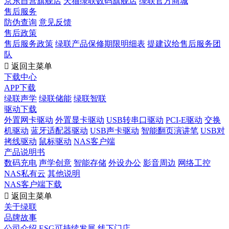
京东自营旗舰店
天猫绿联数码旗舰店
绿联官方商城
售后服务
防伪查询
意见反馈
售后政策
售后服务政策
绿联产品保修期限明细表
提建议给售后服务团
队

返回主菜单
下载中心
APP下载
绿联声学
绿联储能
绿联智联
驱动下载
外置网卡驱动
外置显卡驱动
USB转串口驱动
PCI-E驱动
交换
机驱动
蓝牙适配器驱动
USB声卡驱动
智能翻页演讲笔
USB对
拷线驱动
鼠标驱动
NAS客户端
产品说明书
数码充电
声学创意
智能存储
外设办公
影音周边
网络工控
NAS私有云
其他说明
NAS客户端下载

返回主菜单
关于绿联
品牌故事
公司介绍
ESG可持续发展
线下门店