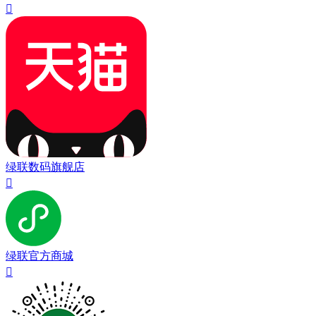

绿联数码旗舰店

绿联官方商城
