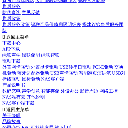
京东自营旗舰店
天猫绿联数码旗舰店
绿联官方商城
售后服务
防伪查询
意见反馈
售后政策
售后服务政策
绿联产品保修期限明细表
提建议给售后服务团
队

返回主菜单
下载中心
APP下载
绿联声学
绿联储能
绿联智联
驱动下载
外置网卡驱动
外置显卡驱动
USB转串口驱动
PCI-E驱动
交换
机驱动
蓝牙适配器驱动
USB声卡驱动
智能翻页演讲笔
USB对
拷线驱动
鼠标驱动
NAS客户端
产品说明书
数码充电
声学创意
智能存储
外设办公
影音周边
网络工控
NAS私有云
其他说明
NAS客户端下载

返回主菜单
关于绿联
品牌故事
公司介绍
ESG可持续发展
线下门店