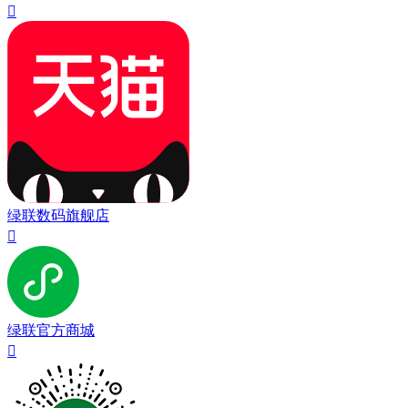

绿联数码旗舰店

绿联官方商城
