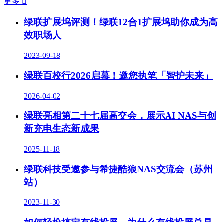
更多

绿联扩展坞评测！绿联12合1扩展坞助你成为高
效职场人
2023-09-18
绿联百校行2026启幕！邀您执笔「智护未来」
2026-04-02
绿联亮相第二十七届高交会，展示AI NAS与创
新充电生态新成果
2025-11-18
绿联科技受邀参与希捷酷狼NAS交流会（苏州
站）
2023-11-30