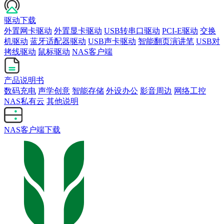
驱动下载
外置网卡驱动
外置显卡驱动
USB转串口驱动
PCI-E驱动
交换
机驱动
蓝牙适配器驱动
USB声卡驱动
智能翻页演讲笔
USB对
拷线驱动
鼠标驱动
NAS客户端
产品说明书
数码充电
声学创意
智能存储
外设办公
影音周边
网络工控
NAS私有云
其他说明
NAS客户端下载