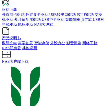
驱动下载
外置网卡驱动
外置显卡驱动
USB转串口驱动
PCI-E驱动
交换
机驱动
蓝牙适配器驱动
USB声卡驱动
智能翻页演讲笔
USB对
拷线驱动
鼠标驱动
NAS客户端
产品说明书
数码充电
声学创意
智能存储
外设办公
影音周边
网络工控
NAS私有云
其他说明
NAS客户端下载