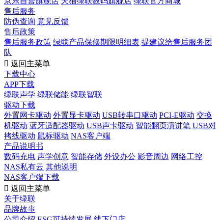
京东自营旗舰店
天猫绿联数码旗舰店
绿联官方商城
售后服务
防伪查询
意见反馈
售后政策
售后服务政策
绿联产品保修期限明细表
提建议给售后服务团
队

返回主菜单
下载中心
APP下载
绿联声学
绿联储能
绿联智联
驱动下载
外置网卡驱动
外置显卡驱动
USB转串口驱动
PCI-E驱动
交换
机驱动
蓝牙适配器驱动
USB声卡驱动
智能翻页演讲笔
USB对
拷线驱动
鼠标驱动
NAS客户端
产品说明书
数码充电
声学创意
智能存储
外设办公
影音周边
网络工控
NAS私有云
其他说明
NAS客户端下载

返回主菜单
关于绿联
品牌故事
公司介绍
ESG可持续发展
线下门店