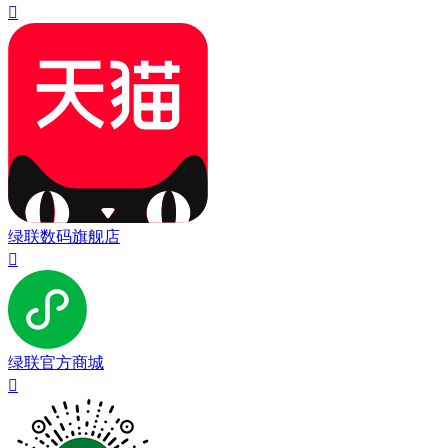

绿联数码旗舰店

绿联官方商城
