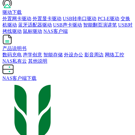
驱动下载
外置网卡驱动
外置显卡驱动
USB转串口驱动
PCI-E驱动
交换
机驱动
蓝牙适配器驱动
USB声卡驱动
智能翻页演讲笔
USB对
拷线驱动
鼠标驱动
NAS客户端
产品说明书
数码充电
声学创意
智能存储
外设办公
影音周边
网络工控
NAS私有云
其他说明
NAS客户端下载