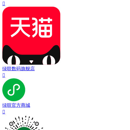

绿联数码旗舰店

绿联官方商城
