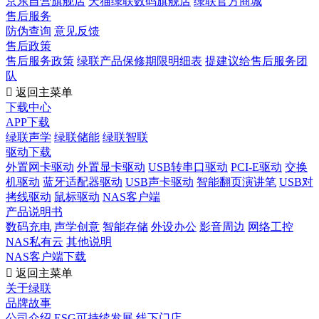
京东自营旗舰店
天猫绿联数码旗舰店
绿联官方商城
售后服务
防伪查询
意见反馈
售后政策
售后服务政策
绿联产品保修期限明细表
提建议给售后服务团
队

返回主菜单
下载中心
APP下载
绿联声学
绿联储能
绿联智联
驱动下载
外置网卡驱动
外置显卡驱动
USB转串口驱动
PCI-E驱动
交换
机驱动
蓝牙适配器驱动
USB声卡驱动
智能翻页演讲笔
USB对
拷线驱动
鼠标驱动
NAS客户端
产品说明书
数码充电
声学创意
智能存储
外设办公
影音周边
网络工控
NAS私有云
其他说明
NAS客户端下载

返回主菜单
关于绿联
品牌故事
公司介绍
ESG可持续发展
线下门店