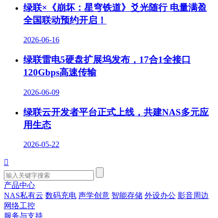
绿联×《崩坏：星穹铁道》爻光随行 电量满盈
全国联动预约开启！
2026-06-16
绿联雷电5硬盘扩展坞发布，17合1全接口
120Gbps高速传输
2026-06-09
绿联云开发者平台正式上线，共建NAS多元应
用生态
2026-05-22

产品中心
NAS私有云
数码充电
声学创意
智能存储
外设办公
影音周边
网络工控
服务与支持