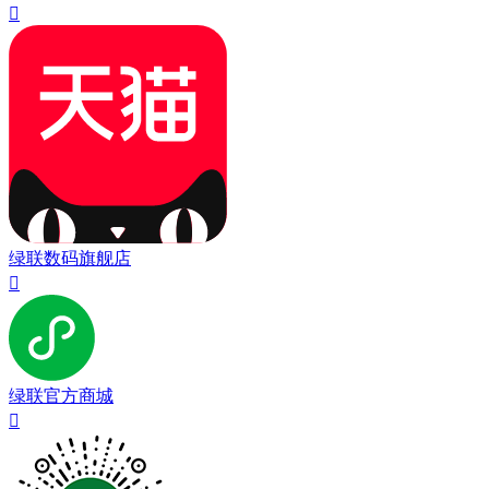

绿联数码旗舰店

绿联官方商城
