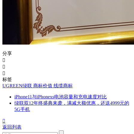
分享



标签
UGREEN绿联
商标价值
线缆商标
iPhone11与iPhonexs电池容量和充电速度对比
绿联双12年终盛典来袭，满减大额优惠，还送4999元的
5G手机

返回列表