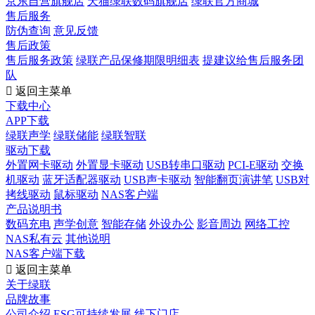
京东自营旗舰店
天猫绿联数码旗舰店
绿联官方商城
售后服务
防伪查询
意见反馈
售后政策
售后服务政策
绿联产品保修期限明细表
提建议给售后服务团
队

返回主菜单
下载中心
APP下载
绿联声学
绿联储能
绿联智联
驱动下载
外置网卡驱动
外置显卡驱动
USB转串口驱动
PCI-E驱动
交换
机驱动
蓝牙适配器驱动
USB声卡驱动
智能翻页演讲笔
USB对
拷线驱动
鼠标驱动
NAS客户端
产品说明书
数码充电
声学创意
智能存储
外设办公
影音周边
网络工控
NAS私有云
其他说明
NAS客户端下载

返回主菜单
关于绿联
品牌故事
公司介绍
ESG可持续发展
线下门店