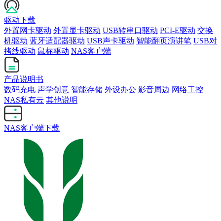
驱动下载
外置网卡驱动
外置显卡驱动
USB转串口驱动
PCI-E驱动
交换
机驱动
蓝牙适配器驱动
USB声卡驱动
智能翻页演讲笔
USB对
拷线驱动
鼠标驱动
NAS客户端
产品说明书
数码充电
声学创意
智能存储
外设办公
影音周边
网络工控
NAS私有云
其他说明
NAS客户端下载