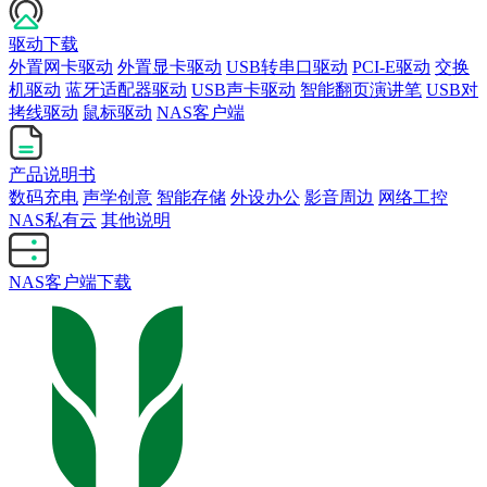
驱动下载
外置网卡驱动
外置显卡驱动
USB转串口驱动
PCI-E驱动
交换
机驱动
蓝牙适配器驱动
USB声卡驱动
智能翻页演讲笔
USB对
拷线驱动
鼠标驱动
NAS客户端
产品说明书
数码充电
声学创意
智能存储
外设办公
影音周边
网络工控
NAS私有云
其他说明
NAS客户端下载