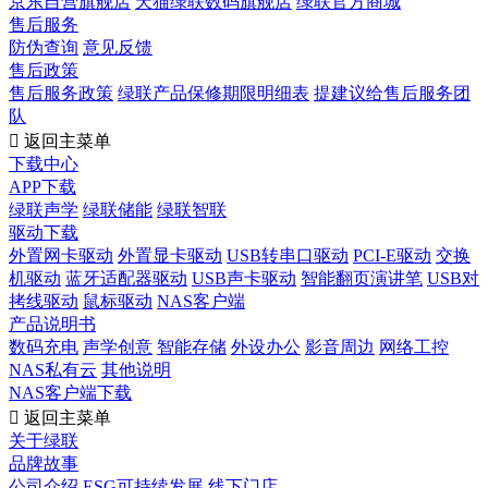
京东自营旗舰店
天猫绿联数码旗舰店
绿联官方商城
售后服务
防伪查询
意见反馈
售后政策
售后服务政策
绿联产品保修期限明细表
提建议给售后服务团
队

返回主菜单
下载中心
APP下载
绿联声学
绿联储能
绿联智联
驱动下载
外置网卡驱动
外置显卡驱动
USB转串口驱动
PCI-E驱动
交换
机驱动
蓝牙适配器驱动
USB声卡驱动
智能翻页演讲笔
USB对
拷线驱动
鼠标驱动
NAS客户端
产品说明书
数码充电
声学创意
智能存储
外设办公
影音周边
网络工控
NAS私有云
其他说明
NAS客户端下载

返回主菜单
关于绿联
品牌故事
公司介绍
ESG可持续发展
线下门店