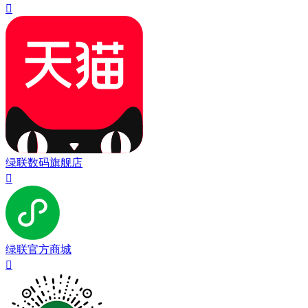

绿联数码旗舰店

绿联官方商城
