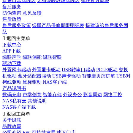
京东自营旗舰店
天猫绿联数码旗舰店
绿联官方商城
售后服务
防伪查询
意见反馈
售后政策
售后服务政策
绿联产品保修期限明细表
提建议给售后服务团
队

返回主菜单
下载中心
APP下载
绿联声学
绿联储能
绿联智联
驱动下载
外置网卡驱动
外置显卡驱动
USB转串口驱动
PCI-E驱动
交换
机驱动
蓝牙适配器驱动
USB声卡驱动
智能翻页演讲笔
USB对
拷线驱动
鼠标驱动
NAS客户端
产品说明书
数码充电
声学创意
智能存储
外设办公
影音周边
网络工控
NAS私有云
其他说明
NAS客户端下载

返回主菜单
关于绿联
品牌故事
公司介绍
ESG可持续发展
线下门店