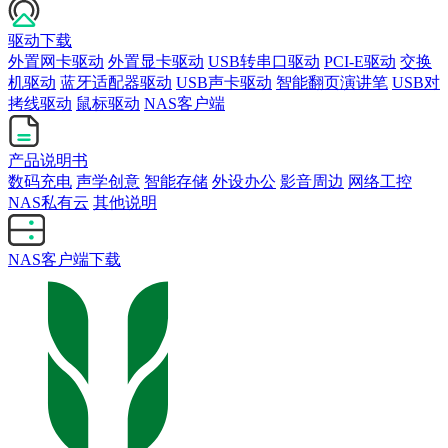
驱动下载
外置网卡驱动
外置显卡驱动
USB转串口驱动
PCI-E驱动
交换
机驱动
蓝牙适配器驱动
USB声卡驱动
智能翻页演讲笔
USB对
拷线驱动
鼠标驱动
NAS客户端
产品说明书
数码充电
声学创意
智能存储
外设办公
影音周边
网络工控
NAS私有云
其他说明
NAS客户端下载