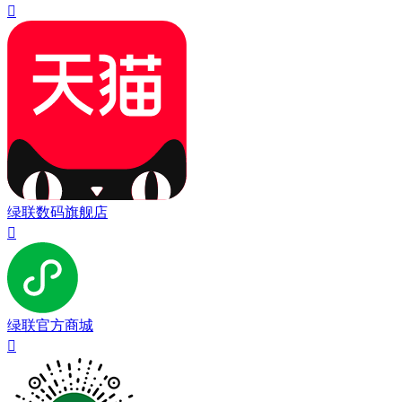

绿联数码旗舰店

绿联官方商城
