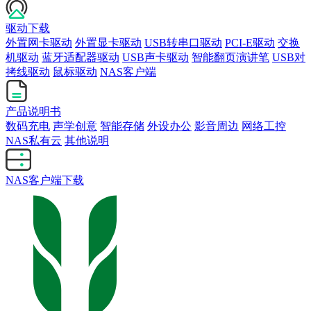
驱动下载
外置网卡驱动
外置显卡驱动
USB转串口驱动
PCI-E驱动
交换
机驱动
蓝牙适配器驱动
USB声卡驱动
智能翻页演讲笔
USB对
拷线驱动
鼠标驱动
NAS客户端
产品说明书
数码充电
声学创意
智能存储
外设办公
影音周边
网络工控
NAS私有云
其他说明
NAS客户端下载