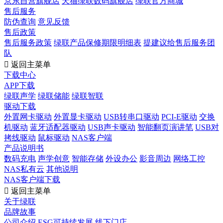
京东自营旗舰店
天猫绿联数码旗舰店
绿联官方商城
售后服务
防伪查询
意见反馈
售后政策
售后服务政策
绿联产品保修期限明细表
提建议给售后服务团
队

返回主菜单
下载中心
APP下载
绿联声学
绿联储能
绿联智联
驱动下载
外置网卡驱动
外置显卡驱动
USB转串口驱动
PCI-E驱动
交换
机驱动
蓝牙适配器驱动
USB声卡驱动
智能翻页演讲笔
USB对
拷线驱动
鼠标驱动
NAS客户端
产品说明书
数码充电
声学创意
智能存储
外设办公
影音周边
网络工控
NAS私有云
其他说明
NAS客户端下载

返回主菜单
关于绿联
品牌故事
公司介绍
ESG可持续发展
线下门店