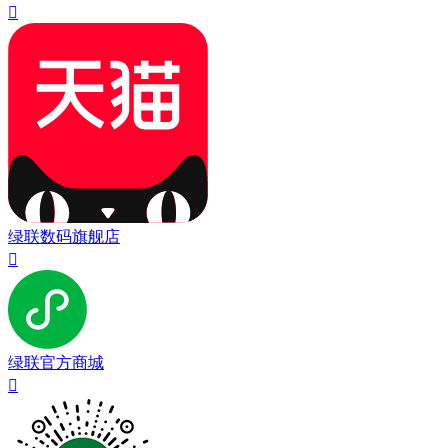

绿联数码旗舰店

绿联官方商城
