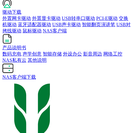
驱动下载
外置网卡驱动
外置显卡驱动
USB转串口驱动
PCI-E驱动
交换
机驱动
蓝牙适配器驱动
USB声卡驱动
智能翻页演讲笔
USB对
拷线驱动
鼠标驱动
NAS客户端
产品说明书
数码充电
声学创意
智能存储
外设办公
影音周边
网络工控
NAS私有云
其他说明
NAS客户端下载