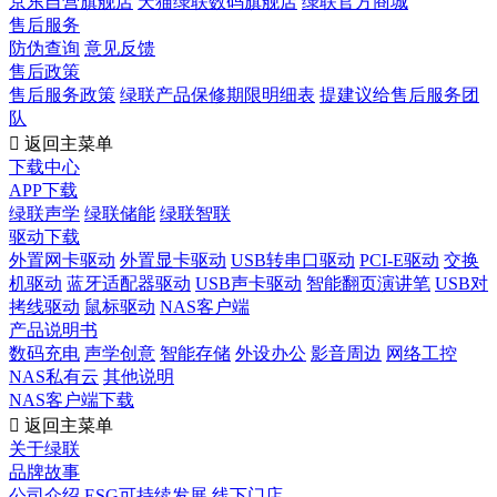
京东自营旗舰店
天猫绿联数码旗舰店
绿联官方商城
售后服务
防伪查询
意见反馈
售后政策
售后服务政策
绿联产品保修期限明细表
提建议给售后服务团
队

返回主菜单
下载中心
APP下载
绿联声学
绿联储能
绿联智联
驱动下载
外置网卡驱动
外置显卡驱动
USB转串口驱动
PCI-E驱动
交换
机驱动
蓝牙适配器驱动
USB声卡驱动
智能翻页演讲笔
USB对
拷线驱动
鼠标驱动
NAS客户端
产品说明书
数码充电
声学创意
智能存储
外设办公
影音周边
网络工控
NAS私有云
其他说明
NAS客户端下载

返回主菜单
关于绿联
品牌故事
公司介绍
ESG可持续发展
线下门店