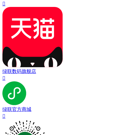

绿联数码旗舰店

绿联官方商城
