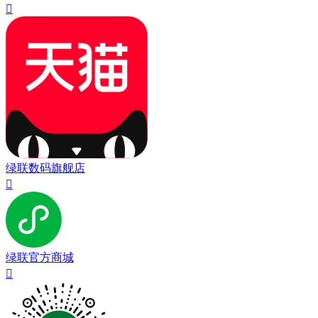

绿联数码旗舰店

绿联官方商城
