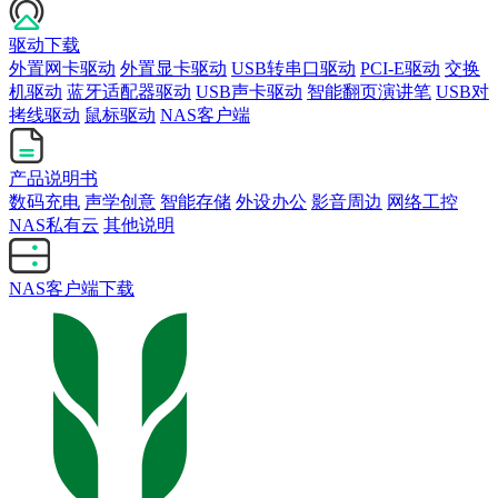
驱动下载
外置网卡驱动
外置显卡驱动
USB转串口驱动
PCI-E驱动
交换
机驱动
蓝牙适配器驱动
USB声卡驱动
智能翻页演讲笔
USB对
拷线驱动
鼠标驱动
NAS客户端
产品说明书
数码充电
声学创意
智能存储
外设办公
影音周边
网络工控
NAS私有云
其他说明
NAS客户端下载