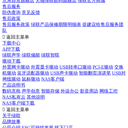
京东自营旗舰店
天猫绿联数码旗舰店
绿联官方商城
售后服务
防伪查询
意见反馈
售后政策
售后服务政策
绿联产品保修期限明细表
提建议给售后服务团
队

返回主菜单
下载中心
APP下载
绿联声学
绿联储能
绿联智联
驱动下载
外置网卡驱动
外置显卡驱动
USB转串口驱动
PCI-E驱动
交换
机驱动
蓝牙适配器驱动
USB声卡驱动
智能翻页演讲笔
USB对
拷线驱动
鼠标驱动
NAS客户端
产品说明书
数码充电
声学创意
智能存储
外设办公
影音周边
网络工控
NAS私有云
其他说明
NAS客户端下载

返回主菜单
关于绿联
品牌故事
公司介绍
ESG可持续发展
线下门店