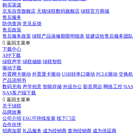
购买渠道
京东自营旗舰店
天猫绿联数码旗舰店
绿联官方商城
售后服务
防伪查询
意见反馈
售后政策
售后服务政策
绿联产品保修期限明细表
提建议给售后服务团队

返回主菜单
下载中心
APP下载
绿联声学
绿联储能
绿联智联
驱动下载
外置网卡驱动
外置显卡驱动
USB转串口驱动
PCI-E驱动
交换机
产品说明书
数码充电
声学创意
智能存储
外设办公
影音周边
网络工控
NA
NAS客户端下载

返回主菜单
关于绿联
品牌故事
公司介绍
ESG可持续发展
线下门店
合作伙伴
招商加盟
礼品服务
成为经销商
查询经销商
成为供应商