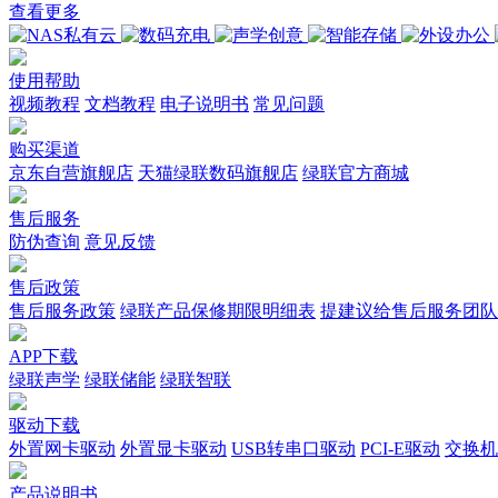
查看更多
使用帮助
视频教程
文档教程
电子说明书
常见问题
购买渠道
京东自营旗舰店
天猫绿联数码旗舰店
绿联官方商城
售后服务
防伪查询
意见反馈
售后政策
售后服务政策
绿联产品保修期限明细表
提建议给售后服务团队
APP下载
绿联声学
绿联储能
绿联智联
驱动下载
外置网卡驱动
外置显卡驱动
USB转串口驱动
PCI-E驱动
交换机
产品说明书