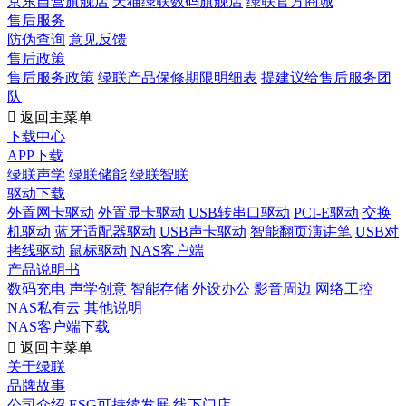
京东自营旗舰店
天猫绿联数码旗舰店
绿联官方商城
售后服务
防伪查询
意见反馈
售后政策
售后服务政策
绿联产品保修期限明细表
提建议给售后服务团
队

返回主菜单
下载中心
APP下载
绿联声学
绿联储能
绿联智联
驱动下载
外置网卡驱动
外置显卡驱动
USB转串口驱动
PCI-E驱动
交换
机驱动
蓝牙适配器驱动
USB声卡驱动
智能翻页演讲笔
USB对
拷线驱动
鼠标驱动
NAS客户端
产品说明书
数码充电
声学创意
智能存储
外设办公
影音周边
网络工控
NAS私有云
其他说明
NAS客户端下载

返回主菜单
关于绿联
品牌故事
公司介绍
ESG可持续发展
线下门店