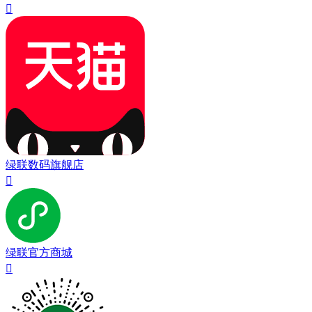

绿联数码旗舰店

绿联官方商城
