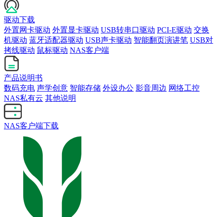
驱动下载
外置网卡驱动
外置显卡驱动
USB转串口驱动
PCI-E驱动
交换
机驱动
蓝牙适配器驱动
USB声卡驱动
智能翻页演讲笔
USB对
拷线驱动
鼠标驱动
NAS客户端
产品说明书
数码充电
声学创意
智能存储
外设办公
影音周边
网络工控
NAS私有云
其他说明
NAS客户端下载