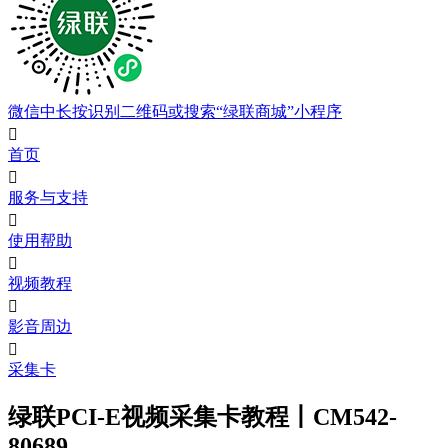
微信中长按识别二维码或搜索“绿联商城”小程序

首页

服务与支持

使用帮助

视频教程

影音周边

采集卡
绿联PCI-E视频采集卡教程丨CM542-
80689