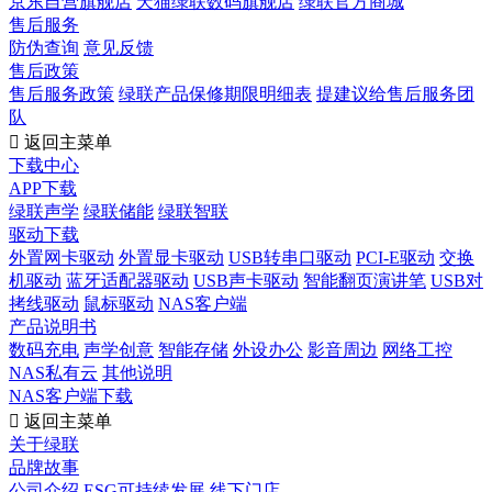
京东自营旗舰店
天猫绿联数码旗舰店
绿联官方商城
售后服务
防伪查询
意见反馈
售后政策
售后服务政策
绿联产品保修期限明细表
提建议给售后服务团
队

返回主菜单
下载中心
APP下载
绿联声学
绿联储能
绿联智联
驱动下载
外置网卡驱动
外置显卡驱动
USB转串口驱动
PCI-E驱动
交换
机驱动
蓝牙适配器驱动
USB声卡驱动
智能翻页演讲笔
USB对
拷线驱动
鼠标驱动
NAS客户端
产品说明书
数码充电
声学创意
智能存储
外设办公
影音周边
网络工控
NAS私有云
其他说明
NAS客户端下载

返回主菜单
关于绿联
品牌故事
公司介绍
ESG可持续发展
线下门店