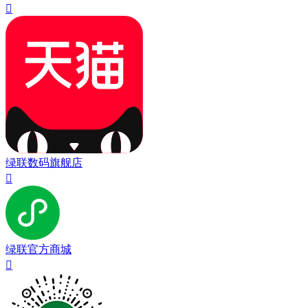

绿联数码旗舰店

绿联官方商城
