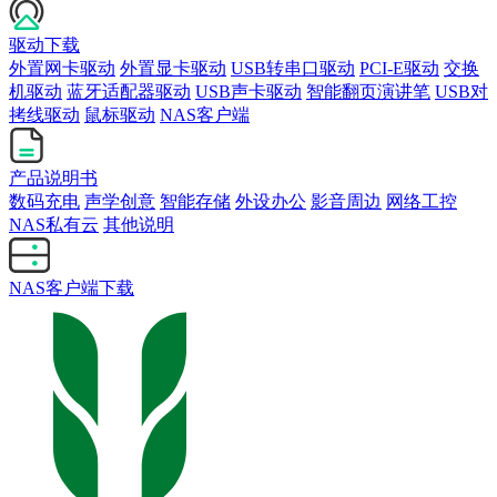
驱动下载
外置网卡驱动
外置显卡驱动
USB转串口驱动
PCI-E驱动
交换
机驱动
蓝牙适配器驱动
USB声卡驱动
智能翻页演讲笔
USB对
拷线驱动
鼠标驱动
NAS客户端
产品说明书
数码充电
声学创意
智能存储
外设办公
影音周边
网络工控
NAS私有云
其他说明
NAS客户端下载