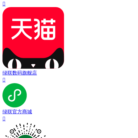

绿联数码旗舰店

绿联官方商城
