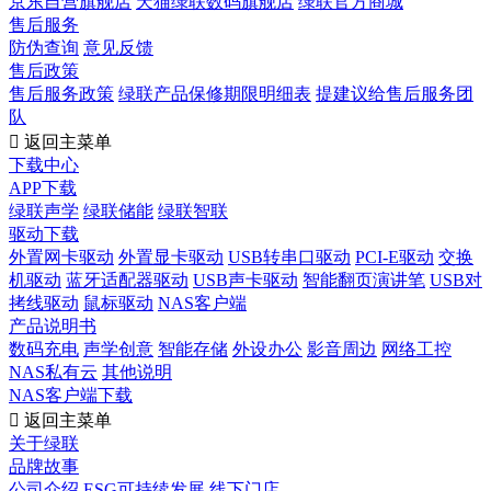
京东自营旗舰店
天猫绿联数码旗舰店
绿联官方商城
售后服务
防伪查询
意见反馈
售后政策
售后服务政策
绿联产品保修期限明细表
提建议给售后服务团
队

返回主菜单
下载中心
APP下载
绿联声学
绿联储能
绿联智联
驱动下载
外置网卡驱动
外置显卡驱动
USB转串口驱动
PCI-E驱动
交换
机驱动
蓝牙适配器驱动
USB声卡驱动
智能翻页演讲笔
USB对
拷线驱动
鼠标驱动
NAS客户端
产品说明书
数码充电
声学创意
智能存储
外设办公
影音周边
网络工控
NAS私有云
其他说明
NAS客户端下载

返回主菜单
关于绿联
品牌故事
公司介绍
ESG可持续发展
线下门店