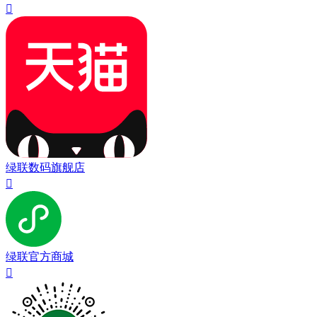

绿联数码旗舰店

绿联官方商城
