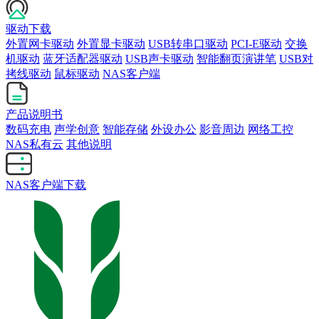
驱动下载
外置网卡驱动
外置显卡驱动
USB转串口驱动
PCI-E驱动
交换
机驱动
蓝牙适配器驱动
USB声卡驱动
智能翻页演讲笔
USB对
拷线驱动
鼠标驱动
NAS客户端
产品说明书
数码充电
声学创意
智能存储
外设办公
影音周边
网络工控
NAS私有云
其他说明
NAS客户端下载