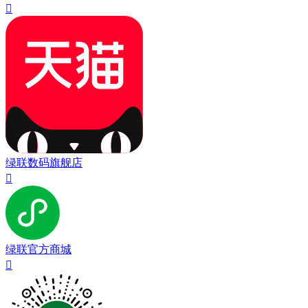

绿联数码旗舰店

绿联官方商城
