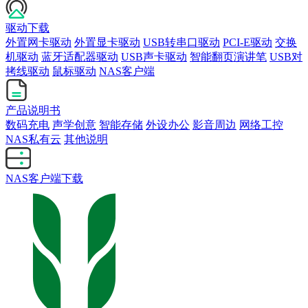
驱动下载
外置网卡驱动
外置显卡驱动
USB转串口驱动
PCI-E驱动
交换
机驱动
蓝牙适配器驱动
USB声卡驱动
智能翻页演讲笔
USB对
拷线驱动
鼠标驱动
NAS客户端
产品说明书
数码充电
声学创意
智能存储
外设办公
影音周边
网络工控
NAS私有云
其他说明
NAS客户端下载