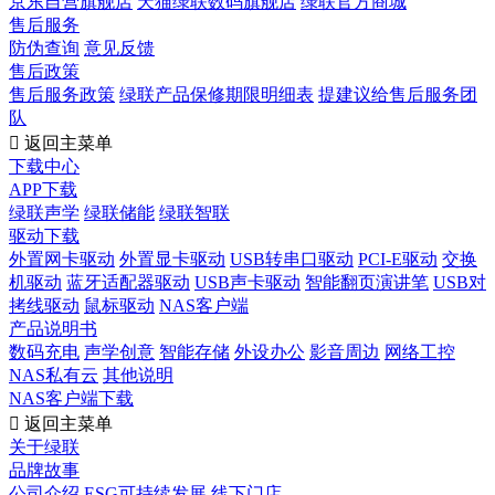
京东自营旗舰店
天猫绿联数码旗舰店
绿联官方商城
售后服务
防伪查询
意见反馈
售后政策
售后服务政策
绿联产品保修期限明细表
提建议给售后服务团
队

返回主菜单
下载中心
APP下载
绿联声学
绿联储能
绿联智联
驱动下载
外置网卡驱动
外置显卡驱动
USB转串口驱动
PCI-E驱动
交换
机驱动
蓝牙适配器驱动
USB声卡驱动
智能翻页演讲笔
USB对
拷线驱动
鼠标驱动
NAS客户端
产品说明书
数码充电
声学创意
智能存储
外设办公
影音周边
网络工控
NAS私有云
其他说明
NAS客户端下载

返回主菜单
关于绿联
品牌故事
公司介绍
ESG可持续发展
线下门店