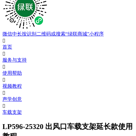
微信中长按识别二维码或搜索“绿联商城”小程序

首页

服务与支持

使用帮助

视频教程

声学创意

车载支架
LP596-25320 出风口车载支架延长款使用