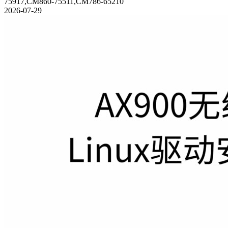
75917,CM860-75511,CM786-65210
2026-07-29