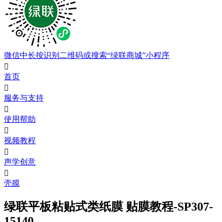
微信中长按识别二维码或搜索“绿联商城”小程序

首页

服务与支持

使用帮助

视频教程

声学创意

壳膜
绿联平板粘贴式类纸膜 贴膜教程-SP307-
15140