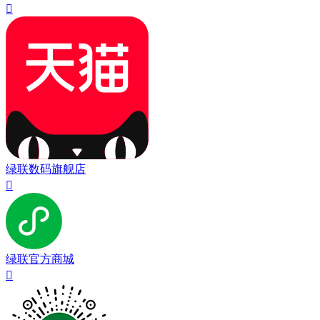

绿联数码旗舰店

绿联官方商城
