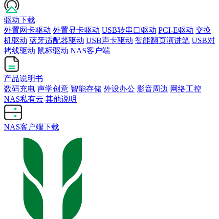
驱动下载
外置网卡驱动
外置显卡驱动
USB转串口驱动
PCI-E驱动
交换
机驱动
蓝牙适配器驱动
USB声卡驱动
智能翻页演讲笔
USB对
拷线驱动
鼠标驱动
NAS客户端
产品说明书
数码充电
声学创意
智能存储
外设办公
影音周边
网络工控
NAS私有云
其他说明
NAS客户端下载