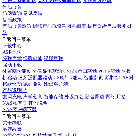
京东自营旗舰店
天猫绿联数码旗舰店
绿联官方商城
售后服务
防伪查询
意见反馈
售后政策
售后服务政策
绿联产品保修期限明细表
提建议给售后服务团
队

返回主菜单
下载中心
APP下载
绿联声学
绿联储能
绿联智联
驱动下载
外置网卡驱动
外置显卡驱动
USB转串口驱动
PCI-E驱动
交换
机驱动
蓝牙适配器驱动
USB声卡驱动
智能翻页演讲笔
USB对
拷线驱动
鼠标驱动
NAS客户端
产品说明书
数码充电
声学创意
智能存储
外设办公
影音周边
网络工控
NAS私有云
其他说明
NAS客户端下载

返回主菜单
关于绿联
品牌故事
公司介绍
ESG可持续发展
线下门店