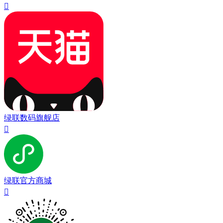

绿联数码旗舰店

绿联官方商城
