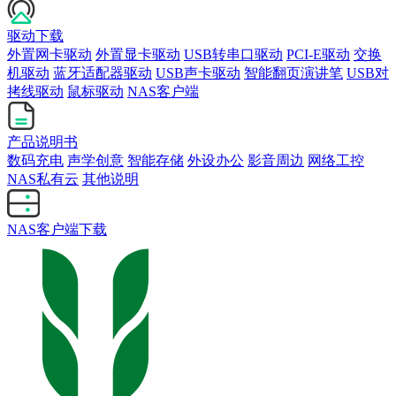
驱动下载
外置网卡驱动
外置显卡驱动
USB转串口驱动
PCI-E驱动
交换
机驱动
蓝牙适配器驱动
USB声卡驱动
智能翻页演讲笔
USB对
拷线驱动
鼠标驱动
NAS客户端
产品说明书
数码充电
声学创意
智能存储
外设办公
影音周边
网络工控
NAS私有云
其他说明
NAS客户端下载