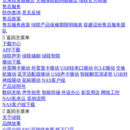
京东自营旗舰店
天猫绿联数码旗舰店
绿联官方商城
售后服务
防伪查询
意见反馈
售后政策
售后服务政策
绿联产品保修期限明细表
提建议给售后服务团
队

返回主菜单
下载中心
APP下载
绿联声学
绿联储能
绿联智联
驱动下载
外置网卡驱动
外置显卡驱动
USB转串口驱动
PCI-E驱动
交换
机驱动
蓝牙适配器驱动
USB声卡驱动
智能翻页演讲笔
USB对
拷线驱动
鼠标驱动
NAS客户端
产品说明书
数码充电
声学创意
智能存储
外设办公
影音周边
网络工控
NAS私有云
其他说明
NAS客户端下载

返回主菜单
关于绿联
品牌故事
公司介绍
ESG可持续发展
线下门店