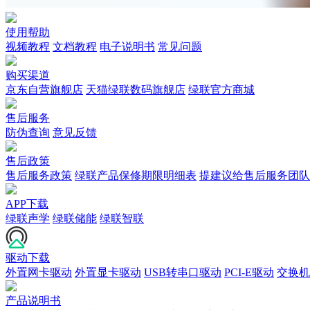
使用帮助
视频教程
文档教程
电子说明书
常见问题
购买渠道
京东自营旗舰店
天猫绿联数码旗舰店
绿联官方商城
售后服务
防伪查询
意见反馈
售后政策
售后服务政策
绿联产品保修期限明细表
提建议给售后服务团队
APP下载
绿联声学
绿联储能
绿联智联
驱动下载
外置网卡驱动
外置显卡驱动
USB转串口驱动
PCI-E驱动
交换机
产品说明书