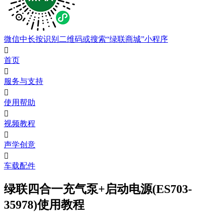
微信中长按识别二维码或搜索“绿联商城”小程序

首页

服务与支持

使用帮助

视频教程

声学创意

车载配件
绿联四合一充气泵+启动电源(ES703-
35978)使用教程