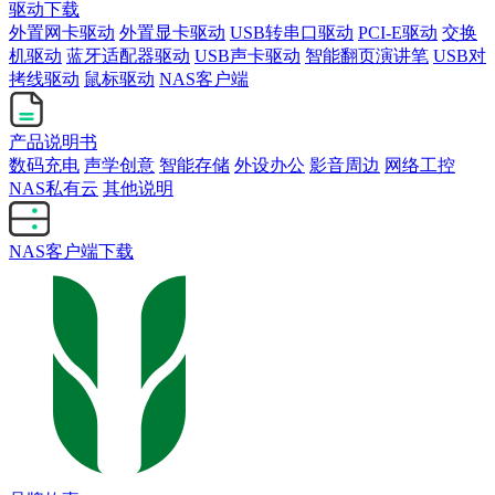
驱动下载
外置网卡驱动
外置显卡驱动
USB转串口驱动
PCI-E驱动
交换
机驱动
蓝牙适配器驱动
USB声卡驱动
智能翻页演讲笔
USB对
拷线驱动
鼠标驱动
NAS客户端
产品说明书
数码充电
声学创意
智能存储
外设办公
影音周边
网络工控
NAS私有云
其他说明
NAS客户端下载