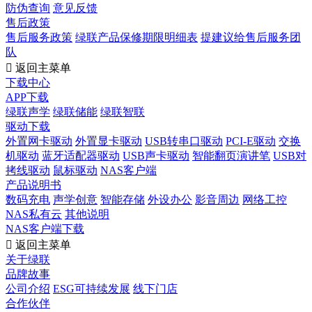
防伪查询
意见反馈
售后政策
售后服务政策
绿联产品保修期限明细表
提建议给售后服务团
队

返回主菜单
下载中心
APP下载
绿联声学
绿联储能
绿联智联
驱动下载
外置网卡驱动
外置显卡驱动
USB转串口驱动
PCI-E驱动
交换
机驱动
蓝牙适配器驱动
USB声卡驱动
智能翻页演讲笔
USB对
拷线驱动
鼠标驱动
NAS客户端
产品说明书
数码充电
声学创意
智能存储
外设办公
影音周边
网络工控
NAS私有云
其他说明
NAS客户端下载

返回主菜单
关于绿联
品牌故事
公司介绍
ESG可持续发展
线下门店
合作伙伴