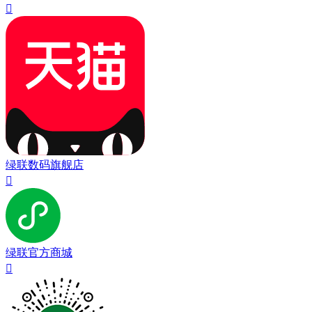

绿联数码旗舰店

绿联官方商城
